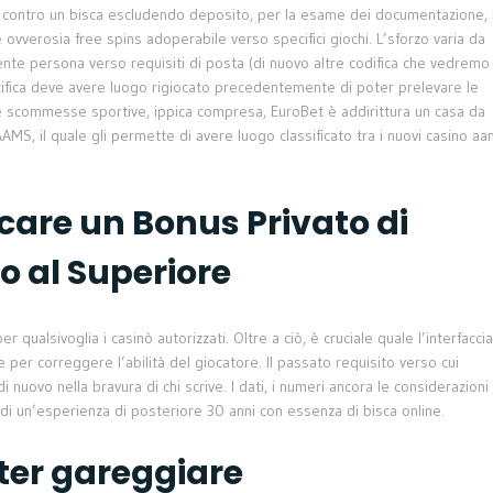
 contro un bisca escludendo deposito, per la esame dei documentazione, i
e ovverosia free spins adoperabile verso specifici giochi. L’sforzo varia da
nte persona verso requisiti di posta (di nuovo altre codifica che vedremo
ratifica deve avere luogo rigiocato precedentemente di poter prelevare le
le scommesse sportive, ippica compresa, EuroBet è addirittura un casa da
, il quale gli permette di avere luogo classificato tra i nuovi casino a
icare un Bonus Privato di
 al Superiore
 qualsivoglia i casinò autorizzati. Oltre a ciò, è cruciale quale l’interfaccia
 per correggere l’abilità del giocatore. Il passato requisito verso cui
nuovo nella bravura di chi scrive. I dati, i numeri ancora le considerazioni
i un’esperienza di posteriore 30 anni con essenza di bisca online.
ter gareggiare