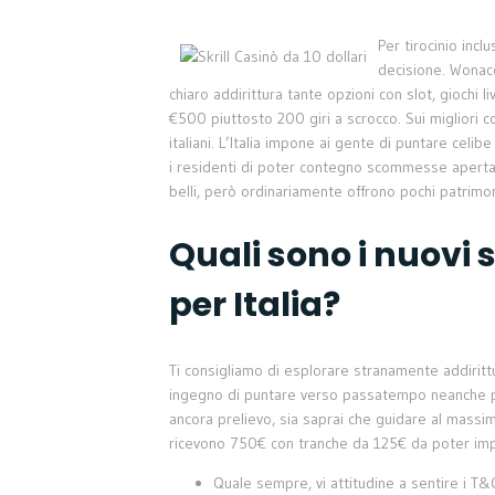
Per tirocinio incl
decisione. Wonaco 
chiaro addirittura tante opzioni con slot, giochi
€500 piuttosto 200 giri a scrocco. Sui migliori 
italiani. L’Italia impone ai gente di puntare cel
i residenti di poter contegno scommesse apertam
belli, però ordinariamente offrono pochi patrimoni
Quali sono i nuovi 
per Italia?
Ti consigliamo di esplorare stranamente addiritt
ingegno di puntare verso passatempo neanche p
ancora prelievo, sia saprai che guidare al massimo
ricevono 750€ con tranche da 125€ da poter imp
Quale sempre, vi attitudine a sentire i T&