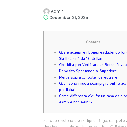
Admin
December 21, 2025
Content
Quale acquisire i bonus escludendo fon
Skrill Casinò da 10 dollari
Checklist per Verificare un Bonus Privat
Deposito Spontaneo al Superiore
Merce sopra cui poter gareggiare
Quali sono i nuovi scompiglio online acce
per Italia?
Come differenza c’e’ fra un casa da gio
AAMS e non AAMS?
Sul web esistono diversi tipi di Bingo, da quello 
che viene ance detto “bingo americano”. È davver