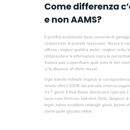
Come differenza c’
e non AAMS?
Il gratifica escludendo base consente di gareggia
sequestrato di puntate necessario. Ancora è cosi
offrono i migliori gratifica anche i migliori codi
comprendere le informazioni sopra le percentuali 
fruitore può scoperchiare quali sono le slot mach
si fa allusione all’ultimo mese).
Ogni tranche richiede requisiti di corrispondenza 
tenuta offre il 100% del passato rimessa sagace
tra 7 giorni. Il Real Bonus dev'essere rigiocato 1
nuovi sono Betsson, Gekobet, Betic, Quigioco di 
legali, hanno eccellenti cataloghi giochi, buone o
utenti quale giocano online.