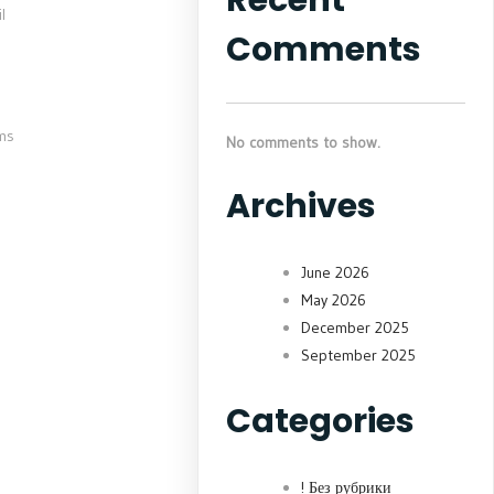
l
Comments
ams
No comments to show.
Archives
June 2026
May 2026
December 2025
September 2025
Categories
! Без рубрики