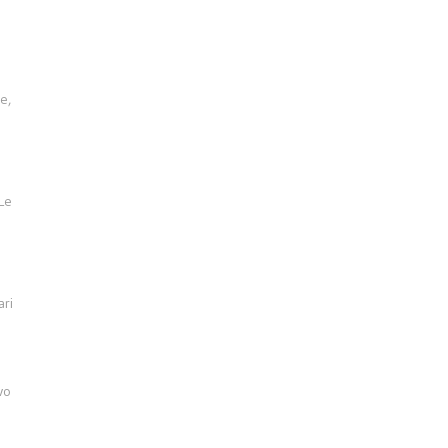
e,
Le
vo