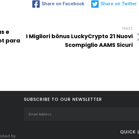
Share on Facebook
Share on Twitter
Next
s e
I Migliori bônus LuckyCrypto 21 Nuovi
ot para
Scompiglio AAMS Sicuri
SUBSCRIBE TO OUR NEWSLETTER
QUICK 
lished by