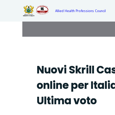
Allied Health Professions Council
Nuovi Skrill Ca
online per Ital
Ultima voto