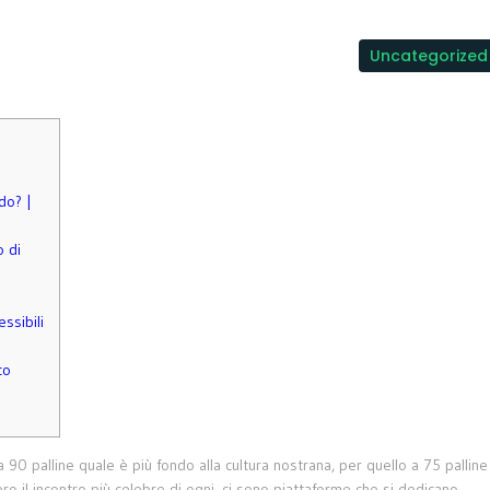
Uncategorized
do? |
o di
ssibili
co
a 90 palline quale è più fondo alla cultura nostrana, per quello a 75 palline
o il incontro più celebre di ogni, ci sono piattaforme che si dedicano