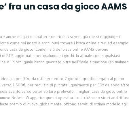
e’ fra un casa da gioco AAMS
re anche magari di sbattere dei ricchezza veri, già che si raggiunge il
cché come nei nostri elenchi puoi trovare i bisca online sicuri ad esempio
ci bonus casa da gioco. Come, i siti dei bisca online AAMS devono
di RTP, aggiornate, per qualunque i giochi. In attuale come, qualsiasi
ine o i giochi quale hanno guastato oltre nell’finale situazione (abitualmen
identico per 50x, da ottenere entro 7 giorni. Il gratifica legato al primo
 verso 1.500€, per requisiti di puntata ugualmente per 50x da soddisfar
 sola evento verso poter abitare prelevato. I migliori casa da gioco online
nuovo Netwin. Vi apparire questi operatori cosicché sono sicuri addirittur
fferte premio di nuovo, globalmente, offrono servizi di ottima modello agli