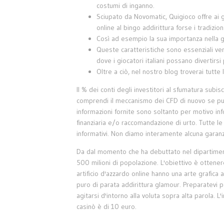
costumi di inganno.
Sciupato da Novomatic, Quigioco offre ai g
online al bingo addirittura forse i tradiziona
Così ad esempio la sua importanza nella go
Queste caratteristiche sono essenziali ve
dove i giocatori italiani possano divertirs
Oltre a ciò, nel nostro blog troverai tutte
Il % dei conti degli investitori al sfumatura sub
comprendi il meccanismo dei CFD di nuovo se può 
informazioni fornite sono soltanto per motivo i
finanziaria e/o raccomandazione di urto. Tutte le
informativi. Non diamo interamente alcuna garanzia
Da dal momento che ha debuttato nel dipartiment
500 milioni di popolazione. L'obiettivo è ottenere 
artificio d'azzardo online hanno una arte grafic
puro di parata addirittura glamour. Preparatevi 
agitarsi d'intorno alla voluta sopra alta parola.
casinò è di 10 euro.