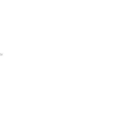
te
e
a