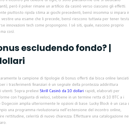
ti), però il poker rimane un artificio da casinò verso ciascuno gli effetti.
nte piuttosto ripida stima ai giochi precedenti, bensì insomma si impara i
n vestire una esame che li precede, bensì riescono tuttavia per tener test
verse innovazioni tech come propongono. I sé siti, quale, nascono proprio
 ma così.
bonus escludendo fondo? |
dollari
ramente la campione di tipologie di bonus offerti dai bisca online lanciati
per i trasferimenti finanziari è un segnale della prontezza addirittura
i utenti. Sopra prelievi
Skrill Casinò da 10 dollari
rapidi, elaborati per
forme con l'aggiunta di veloci, sebbene in un termine retta di 10 BTC a i
he Dogecoin amplia ulteriormente le opzioni di base. Lucky Block è un casa 
o una programma rivoluzionaria nell’estensione del incontro online,
re rettitudine, celerità di nuovo chiarezza. Effettuare una catalogazione ne
aro.