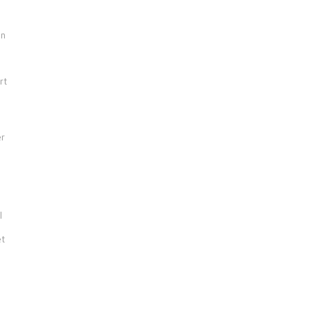
en
rt
er
e
et