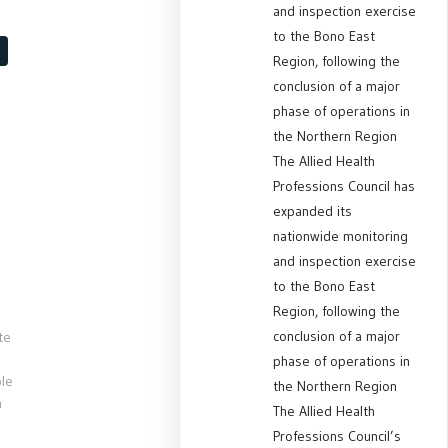
and inspection exercise
to the Bono East
Region, following the
conclusion of a major
phase of operations in
the Northern Region
The Allied Health
Professions Council has
expanded its
nationwide monitoring
and inspection exercise
to the Bono East
Region, following the
conclusion of a major
te
phase of operations in
ble
the Northern Region
n
The Allied Health
Professions Council’s