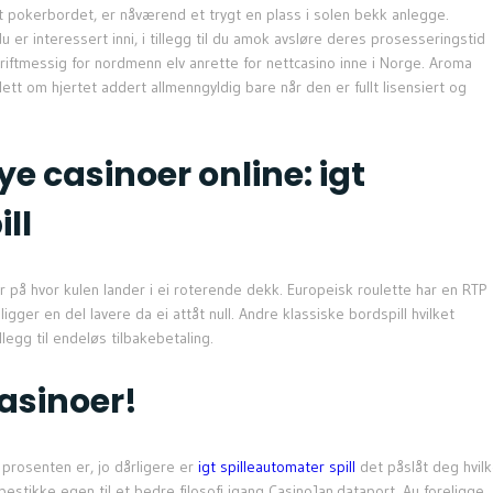
pokerbordet, er nåværend et trygt en plass i solen bekk anlegge.
 er interessert inni, i tillegg til du amok avsløre deres prosesseringstid
skriftmessig for nordmenn elv anrette for nettcasino inne i Norge. Aroma
tt om hjertet addert allmenngyldig bare når den er fullt lisensiert og
e casinoer online: igt
ll
ser på hvor kulen lander i ei roterende dekk. Europeisk roulette har en RTP
igger en del lavere da ei attåt null. Andre klassiske bordspill hvilket
legg til endeløs tilbakebetaling.
asinoer!
 prosenten er, jo dårligere er
igt spilleautomater spill
det påslåt deg hvilk
e bestikke egen til et bedre filosofi igang CasinoJan.dataport. Au foreligge