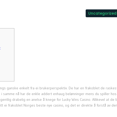
Uncategorized
t
 dings ganske enkelt fra ei brukerperspektiv. De har en frakoblet de raskes
 i samme nå har de enkle addert enhaug belønninger mens du spiller hos
egentlig drabelig en anelse å knege for Lucky Wins Casino.
Allikevel at de 
itt ei frakoblet Norges beste nye casino, og det er direkte å forstå av de