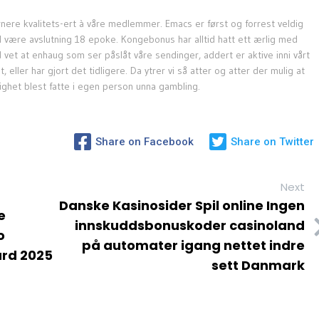
nere kvalitets-ert à våre medlemmer. Emacs er først og forrest veldig
kal være avslutning 18 epoke. Kongebonus har alltid hatt ett ærlig med
 vet at enhaug som ser påslåt våre sendinger, addert er aktive inni vårt
t, eller har gjort det tidligere. Da ytrer vi så atter og atter der mulig at
gighet blest fatte i egen person unna gambling.
Share on Facebook
Share on Twitter
Next
Danske Kasinosider Spil online Ingen
e
innskuddsbonuskoder casinoland
o
på automater igang nettet indre
ard 2025
sett Danmark