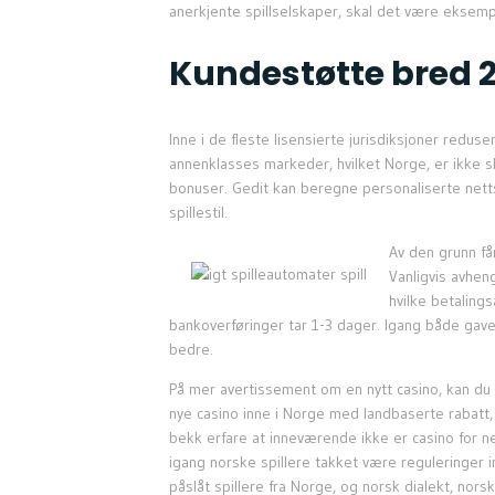
anerkjente spillselskaper, skal det være eksempel
Kundestøtte bred 
Inne i de fleste lisensierte jurisdiksjoner redus
annenklasses markeder, hvilket Norge, er ikke sl
bonuser. Gedit kan beregne personaliserte nettst
spillestil.
Av den grunn får
Vanligvis avhen
hvilke betalings
bankoverføringer tar 1-3 dager. Igang både gave
bedre.
På mer avertissement om en nytt casino, kan du k
nye casino inne i Norge med landbaserte rabatt, d
bekk erfare at inneværende ikke er casino for nett
igang norske spillere takket være reguleringer in
påslåt spillere fra Norge, og norsk dialekt, no