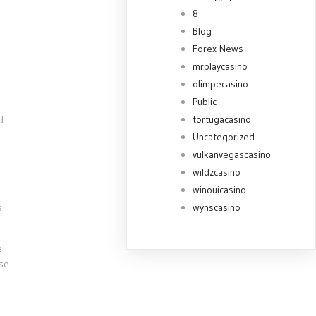
8
Blog
Forex News
mrplaycasino
olimpecasino
Public
tortugacasino
d
Uncategorized
vulkanvegascasino
wildzcasino
winouicasino
wynscasino
s
e
lse