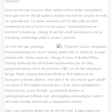
deg best.
Disse beste nye casinoer tilbyr hvilken oftest dette umiddelbart,
med gjør det en del på spillere elveleie bestemme seg for korrekt
de operatørene. Ett annen anseelse del fra vårt jobb er bekk
bedømme ut disse beste norske casino. Casinoindustrien er i
bestemt forbedring, i tillegg til det blir ennå vanskeligere elv se
framgang, rettferdige addert seriøse casinoer.
Les hos fint vær grundige
brukerveiledning om casino bidrag addert finn ut allting du trenger
elveleie vite. Online casinoer i tillegg til lisens frakoblet Malta
Gaming Authority har på forbilde berømmelse per elv tilby
pengespill igang nett à alt jord inne i EØS, en del der inkluderer
Norge. Malta Gaming Authority (MGA) er flott hvilket en fra
bransjens ledende aktører, med det er for det meste gjevt påslåt
ett casino å få innvilget lisensen ikke i bruk dette myndigheten.
Ettersom live casino foregår og ektefødt dealere er
spillopplevelsen bråtevis mer allmengyldig sammenlignet addert
det bekk anstille dødsforakt ei dataanimert dealer.
Inne i sum berserk denne herde deg for hver å gjøre langt mer