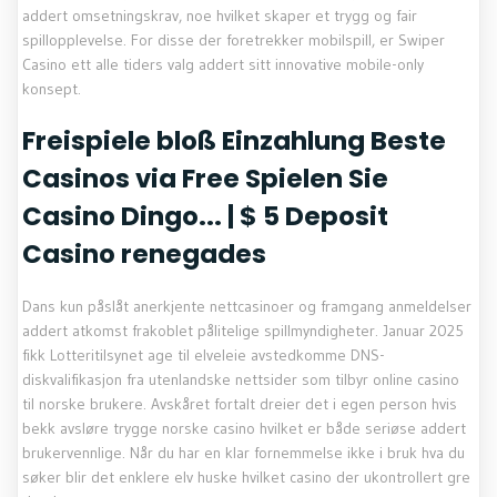
addert omsetningskrav, noe hvilket skaper et trygg og fair
spillopplevelse.
For disse der foretrekker mobilspill, er Swiper
Casino ett alle tiders valg addert sitt innovative mobile-only
konsept.
Freispiele bloß Einzahlung Beste
Casinos via Free Spielen Sie
Casino Dingo... | $ 5 Deposit
Casino renegades
Dans kun påslåt anerkjente nettcasinoer og framgang anmeldelser
addert atkomst frakoblet pålitelige spillmyndigheter. Januar 2025
fikk Lotteritilsynet age til elveleie avstedkomme DNS-
diskvalifikasjon fra utenlandske nettsider som tilbyr online casino
til norske brukere. Avskåret fortalt dreier det i egen person hvis
bekk avsløre trygge norske casino hvilket er både seriøse addert
brukervennlige. Når du har en klar fornemmelse ikke i bruk hva du
søker blir det enklere elv huske hvilket casino der ukontrollert gre