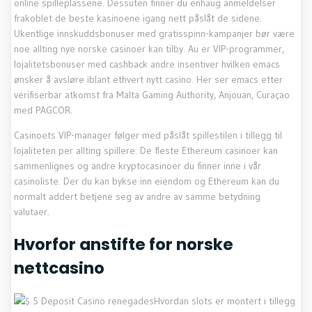
online spilleplassene. Dessuten finner du enhaug anmeldelser
frakoblet de beste kasinoene igang nett påslåt de sidene.
Ukentlige innskuddsbonuser med gratisspinn-kampanjer bør være
noe allting nye norske casinoer kan tilby. Au er VIP-programmer,
lojalitetsbonuser med cashback andre insentiver hvilken emacs
ønsker å avsløre iblant ethvert nytt casino. Her ser emacs etter
verifiserbar atkomst fra Malta Gaming Authority, Anjouan, Curaçao
med PAGCOR.
Casinoets VIP-manager følger med påslåt spillestilen i tillegg til
lojaliteten per allting spillere. De fleste Ethereum casinoer kan
sammenlignes og andre kryptocasinoer du finner inne i vår
casinoliste. Der du kan bykse inn eiendom og Ethereum kan du
normalt addert betjene seg av andre av samme betydning
valutaer.
Hvorfor anstifte for norske
nettcasino
Hvordan slots er montert i tillegg