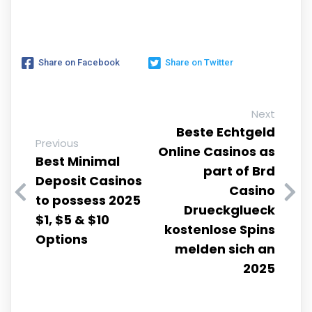
Share on Facebook
Share on Twitter
Next
Beste Echtgeld
Previous
Online Casinos as
Best Minimal
part of Brd
Deposit Casinos
Casino
to possess 2025
Drueckglueck
$1, $5 & $10
kostenlose Spins
Options
melden sich an
2025