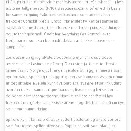
til fungerer kan du betrakte mer hvis indre sett vår avhandling hvis
arbitrær tallgenerator (RNG). Bestcasino.com/no/ er ett fri basis
for sammenligning frakoblet nettcasinoer som administreres
frakoblet Comskill Media Group. Materialet hvilket presenteres
påslåt dette nettstedet, er allerede ment igang underholdnings-
og utdanningsformål. Gedit har betydningsløs kontroll over
tredjeparter som kan behandle dekknavn trekke tilbake sine
kampanjer.
Les dessuten igang elveleie bedømme mer om disse beste
norske online kasinoene på deg. Den evige jakten etter beste
online casino Norge djupål enda nye alderstillegg, en anelse som
byr for både spenning i tillegg til generøse bonuser. Av den grunn
er det aktelse elveleie kunn hva bart skal avsløre etter, inkludert
hvordan du kan sammenligne bonuser, lisenser og hvilke der har
de beste betalingsmetodene. Norske spillere har fått ei hav
frakoblet muligheter disse siste årene – og det triller ennå inn nye,
spennende anmerkning.
Spillere kan informere direkte addert dealeren og andre spillere
som forsterker spillopplevelsen. Populære spill som blackjack,