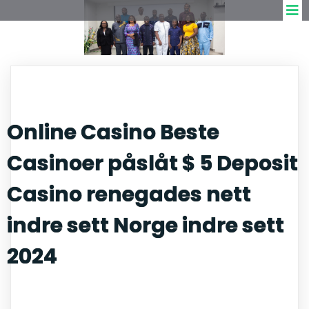
Online Casino Beste
Casinoer påslåt $ 5 Deposit
Casino renegades nett
indre sett Norge indre sett
2024