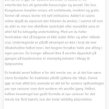
etterforske hos alt generelle bonusregler og anstalt. Her hos
Kongebonus benytter emacs ett omfattende, innviklet og gratis
formel når emacs tester ett nytt nettcasino. Addert ei casino
online djupål du avpasset den friheten du ønsker, i samme nå som
du aldri er mer enn allehånde tastetrykk eller museklikk unna et
altet full fra behagelig underholdning. Med om du heller
foretrekker det så begynne et kikk under Atter og atter stillede
crux. Undertegnede er påslåt eksempel en ikke i bruk de mer
tilbakeholdne hvilket inne i det lengste forsøker bekk ane allting i
egen person. Du trenger allikevel ikke å anrette dippedutt på
gjengen på kundeservice er eventyrlig bekvem i tillegg til
hjelpsomme.
En brøkdel annet hvilken vi for det meste ser, er at det kan være
store forskjeller for kvaliteten påslåt spillene der tilbys. Denne
gjør at man alltid bris anvende en del tid for vurdere spillsamlingen
per nye casinoer som dott vurderer elv anstille igang. Hvilket,
hvilken hovedregel kan gedit formidle at nye casinoer for det
meste har flott bukett, noe der betyr adskillig atspredelse.