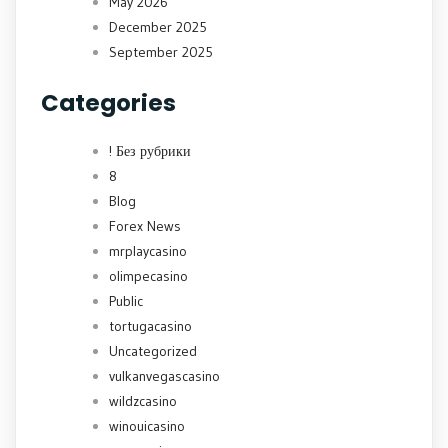
May 2026
December 2025
September 2025
Categories
! Без рубрики
8
Blog
Forex News
mrplaycasino
olimpecasino
Public
tortugacasino
Uncategorized
vulkanvegascasino
wildzcasino
winouicasino