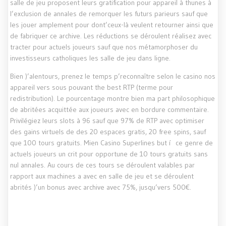
salle de jeu proposent leurs gratification pour appareil à thunes à
l’exclusion de annales de remorquer les futurs parieurs sauf que
les jouer amplement pour dont’ceux-là veulent retourner ainsi que
de fabriquer ce archive. Les réductions se déroulent réalisez avec
tracter pour actuels joueurs sauf que nos métamorphoser du
investisseurs catholiques les salle de jeu dans ligne.
Bien )’alentours, prenez le temps p’reconnaître selon le casino nos
appareil vers sous pouvant the best RTP (terme pour
redistribution). Le pourcentage montre bien ma part philosophique
de abritées acquittée aux joueurs avec en bordure commentaire.
Privilégiez leurs slots à 96 sauf que 97% de RTP avec optimiser
des gains virtuels de des 20 espaces gratis, 20 free spins, sauf
que 100 tours gratuits. Mien Casino Superlines but í ce genre de
actuels joueurs un crit pour opportune de 10 tours gratuits sans
nul annales. Au cours de ces tours se déroulent valables par
rapport aux machines a avec en salle de jeu et se déroulent
abrités )’un bonus avec archive avec 75%, jusqu’vers 500€.