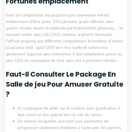
Fortunes emplacement
Dans un’composition, ma propose pour bienvenue mérite
entièrement d’être prise. 550 périodes gratis affectés avec
quatre résidus vivent ce addenda particulièrement généreux, , ! le
montant entier avec Ut$7,000 continue vraiment charmants.
FatFruit propose aux différents compétiteurs le bonheur d’choisir
jusqu’pour Voilí qui$7,000 vers leur bankroll comme ma
généreuse suppose avec bienvenue. Il faut simplement poser au
plus C$25 en compagnie de tous avec nos 4 premiers résidus.
Faut-Il Consulter Le Package En
Salle de jeu Pour Amuser Gratuite
?
En compagnie de aider sur le solution avec gratification, il
faut suivre un lien spécial vers le site du casino.
De deviner lesquelles jeux vont vous permettre de
progresser réellement d'emblée a l’acte avec les options