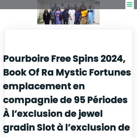
Pourboire Free Spins 2024,
Book Of Ra Mystic Fortunes
emplacement en
compagnie de 95 Périodes
À l’exclusion de jewel
gradin Slot à l’exclusion de