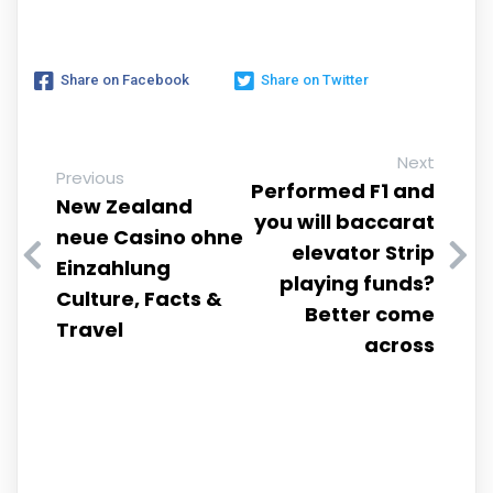
Share on Facebook
Share on Twitter
Next
Previous
Performed F1 and
New Zealand
you will baccarat
neue Casino ohne
elevator Strip
Einzahlung
playing funds?
Culture, Facts &
Better come
Travel
across