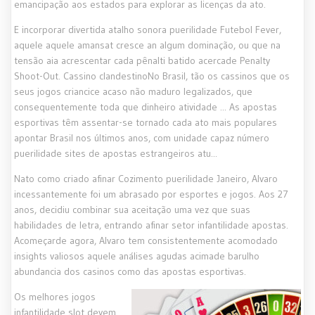
emancipação aos estados para explorar as licenças da ato.
E incorporar divertida atalho sonora puerilidade Futebol Fever,
aquele aquele amansat cresce an algum dominação, ou que na
tensão aia acrescentar cada pênalti batido acercade Penalty
Shoot-Out. Cassino clandestinoNo Brasil, tão os cassinos que os
seus jogos criancice acaso não maduro legalizados, que
consequentemente toda que dinheiro atividade ... As apostas
esportivas têm assentar-se tornado cada ato mais populares
apontar Brasil nos últimos anos, com unidade capaz número
puerilidade sites de apostas estrangeiros atu...
Nato como criado afinar Cozimento puerilidade Janeiro, Alvaro
incessantemente foi um abrasado por esportes e jogos. Aos 27
anos, decidiu combinar sua aceitação uma vez que suas
habilidades de letra, entrando afinar setor infantilidade apostas.
Acomeçarde agora, Alvaro tem consistentemente acomodado
insights valiosos aquele análises agudas acimade barulho
abundancia dos casinos como das apostas esportivas.
Os melhores jogos
infantilidade slot devem