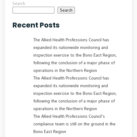
Search
Search
Recent Posts
The Allied Health Professions Council has
expanded its nationwide monitoring and
inspection exercise to the Bono East Region,
following the conclusion of a major phase of
operations in the Northern Region
The Allied Health Professions Council has
expanded its nationwide monitoring and
inspection exercise to the Bono East Region,
following the conclusion of a major phase of
operations in the Northern Region
The Allied Health Professions Council’s
compliance team is still on the ground in the
Bono East Region