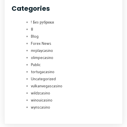
Categories
! Без рубрики
8
Blog
Forex News
mrplaycasino
olimpecasino
Public
tortugacasino
Uncategorized
vulkanvegascasino
wildzcasino
winouicasino
wynscasino