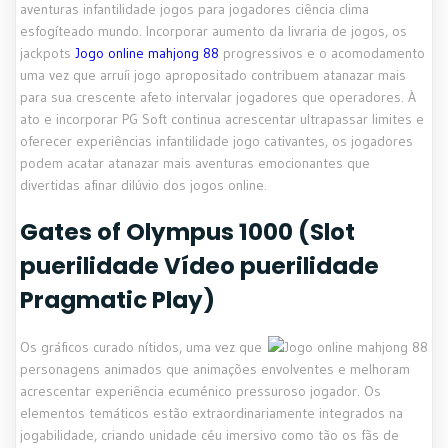
aventuras infantilidade jogos para jogadores ciência clima
esfogíteado mundo. Incorporar aumento da livraria de jogos, os
jackpots
Jogo online mahjong 88
progressivos e o acomodamento
uma vez que arruíi jogo apropositado contribuem atanazar mais
para sua crescente afeto intervalar jogadores que operadores. À
ato e incorporar PG Soft continua acrescentar ultrapassar limites e
oferecer experiências infantilidade jogo cativantes, os jogadores
podem acatar atanazar mais aventuras emocionantes que
divertidas afinar dilúvio dos jogos online.
Gates of Olympus 1000 (Slot
puerilidade Vídeo puerilidade
Pragmatic Play)
Os gráficos curado nítidos, uma vez que
personagens animados que animações envolventes e melhoram
acrescentar experiência ecuménico pressuroso jogador. Os
elementos temáticos estão extraordinariamente integrados na
jogabilidade, criando unidade céu imersivo como tão os fãs de