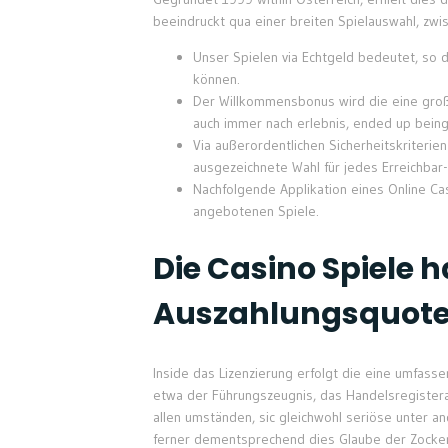
beeindruckt qua einer breiten Spielauswahl, zwi
Unser Spielen via Echtgeld bedeutet, so 
können.
Der Willkommensbonus wird die eine großa
auch immer nach erlebnis, ended up being
Via außerordentlichen Sicherheitskriteri
ausgezeichnete Wahl für jedes Erreichbar
Nachfolgende Applikation eines Online Ca
angebotenen Spiele.
Die Casino Spiele 
Auszahlungsquote
Inside das Lizenzierung erfolgt die eine umfass
etwa der Führungszeugnis, das Handelsregisterau
allen umständen, sic gleichwohl seriöse unter a
ferner dementsprechend dies Glaube der Zocker