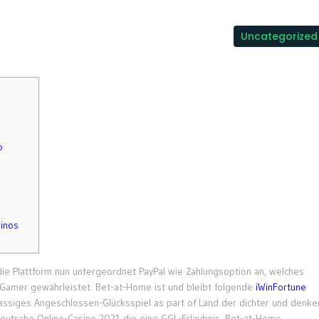
Uncategorized
o
inos
ie Plattform nun untergeordnet PayPal wie Zahlungsoption an, welches
Gamer gewährleistet. Bet-at-Home ist und bleibt folgende
iWinFortune
lassiges Angeschlossen-Glücksspiel as part of Land der dichter und denker
deutsche Online-Casino 2021 die eine GGL-Erlaubnis. Bet-at-Home