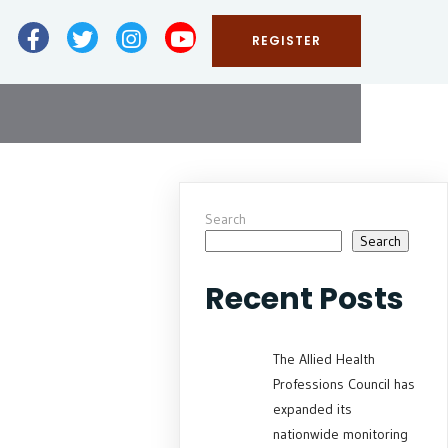
REGISTER
Search
Search
Recent Posts
The Allied Health
Professions Council has
expanded its
nationwide monitoring