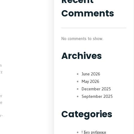
Comments
No comments to show.
Archives
n
rz
June 2026
May 2026
December 2025
er
September 2025
se
Categories
r-
! Без рубрики