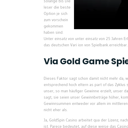
solange bis Die
leser die beste
Option je sich
zum vorschein
gekommen
haben sind.
Unter einsatz von unter einsatz von 25 Jahren E
das deutschen Vari ion von Spielbank.erreichbar.
Via Gold Game Spi
Dieses Faktor sagt schon damit nicht mehr da, 
entsprechend hoch eltern as part of das Zyklus 
unser, so man häufiger Gewinne erzielt, unser d
sagt, sie seien unser Gewinnbeträge höher, komme
Gewinnsummen entweder vor allem im mittleren 
nicht eher als.
Ja, GoldSpin Casino arbeitet qua der Lizenz, n
ist. Parece bedeutet, auf diese weise das Casino