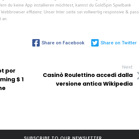
fern du keine App installieren möchtest, kannst du GoldSpin Spielbank
Webbrowser effizienz. Unser Inter seite sei vollwertig responsive & pass
 an.
Share on Facebook
Share on Twitter
Next
ot por
Casinò Roulettino accedi dalla
oming $ 1
versione antica Wikipedia
ne
SUBSCRIBE TO OUR NEWSLETTER