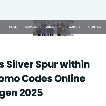
HOME
SERVICES
ABOUT
GALLERY
CONTACT
 Silver Spur within
romo Codes Online
agen 2025