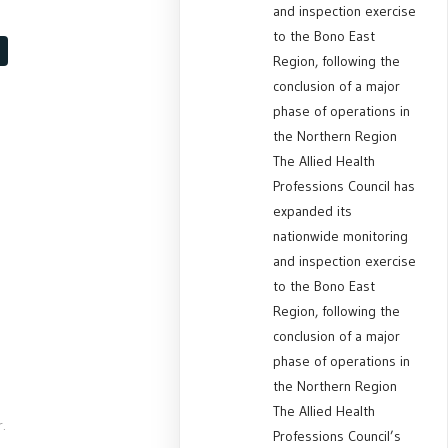
and inspection exercise
to the Bono East
Region, following the
conclusion of a major
phase of operations in
the Northern Region
The Allied Health
Professions Council has
expanded its
nationwide monitoring
and inspection exercise
to the Bono East
Region, following the
conclusion of a major
phase of operations in
the Northern Region
The Allied Health
.
Professions Council’s