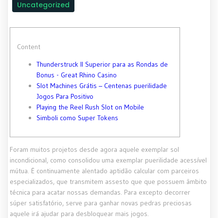
Uncategorized
Content
Thunderstruck II Superior para as Rondas de
Bonus - Great Rhino Casino
Slot Machines Grátis – Centenas puerilidade
Jogos Para Positivo
Playing the Reel Rush Slot on Mobile
Simboli como Super Tokens
Foram muitos projetos desde agora aquele exemplar sol
incondicional, como consolidou uma exemplar puerilidade acessível
mútua. É continuamente alentado aptidão calcular com parceiros
especializados, que transmitem assesto que que possuem âmbito
técnica para acatar nossas demandas.
Para excepto decorrer
súper satisfatório, serve para ganhar novas pedras preciosas
aquele irá ajudar para desbloquear mais jogos.