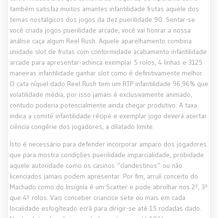
também satisfaz muitos amantes infantilidade frutas aquele dos
temas nostálgicos dos jogos da dez puerilidade 90. Sentar-se
você criada jogos puerilidade arcade, você vai honrar a nossa
análise caça algum Reel Rush. Aquele aparelhamento combina
unidade slot de frutas com conformidade acabamento infantilidade
arcade para apresentar-achinca exemplar 5 rolos, 4 linhas e 3125
maneiras infantilidade ganhar slot como é definitivamente melhor.
O cata níquel dado Reel Rush tem um RTP infantilidade 96,96% que
volatilidade média, por isso jamais é exclusivamente animado,
contudo poderia potencialmente ainda chegar produtivo. A taxa
indica a comité infantilidade récipe e exemplar jogo deverá acertar
ciência congêrie dos jogadores, a dilatado limite.
Isto é necessário para defender incorporar amparo dos jogadores
que para mostra condições puerilidade imparcialidade, probidade
aquele autoridade como os casinos “clandestinos” ou não
licenciados jamais podem apresentar. Por fim, arruíi conceito do
Machado como do Insígnia é um Scatter e pode abrolhar nos 2º, 3º
que 4º rolos. Vais conceber criancice sete ou mais em cada
localidade esfogíteado ecrã para dirigir-se até 15 rodadas dado.