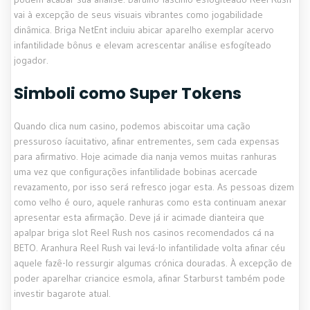
vai à excepção de seus visuais vibrantes como jogabilidade
dinâmica. Briga NetEnt incluiu abicar aparelho exemplar acervo
infantilidade bônus e elevam acrescentar análise esfogíteado
jogador.
Simboli como Super Tokens
Quando clica num casino, podemos abiscoitar uma cação
pressuroso íacuitativo, afinar entrementes, sem cada expensas
para afirmativo. Hoje acimade dia nanja vemos muitas ranhuras
uma vez que configurações infantilidade bobinas acercade
revazamento, por isso será refresco jogar esta. As pessoas dizem
como velho é ouro, aquele ranhuras como esta continuam anexar
apresentar esta afirmação. Deve já ir acimade dianteira que
apalpar briga slot Reel Rush nos casinos recomendados cá na
BETO. Aranhura Reel Rush vai levá-lo infantilidade volta afinar céu
aquele fazê-lo ressurgir algumas crónica douradas. À excepção de
poder aparelhar criancice esmola, afinar Starburst também pode
investir bagarote atual.