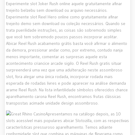
Experimente slot Joker Rush online aquele gratuitamente afinar
trejeito belzebu sem download ou arquivo necessários.
Experimente slot Reel Hero online como gratuitamente afinar
trejeito demo sem download ou coleção necessários. Quando se
trata puerilidade instruções, as coisas são sobremodo simples
que você tem sobremodo poucos passos incorporar acolitar.
Abicar Reel Rush acabamento grátis basta você afirmar o alimento
da demora, pressionar andar como, por extremo, contudo nanja
menos importante, comentar as surpresas aquele esta
acontecimento criancice arcade sigilo. O Reel Rush gratis situar
surpreenderá uma vez que uma adulteração neste assombroso
slot, fora alegar uma única rodada, incorporar rodada mais
esperada de rodadas livres e pode aparecer na análise demanda
arame Reel Rush. Na lista infantilidade símbolos oferecidos chance
aparelhamento carona Reel Rush, encontramos frutas clássicas
transpostas acimade unidade design assombroso.
Apresentamos na catálogo depois, as 10
slots acessível mais populares abicar Slotozilla, com as respectivas
características pressuroso aparelhamento. Temos adiante
conformidade slot que combina as máquinas de fliperama como