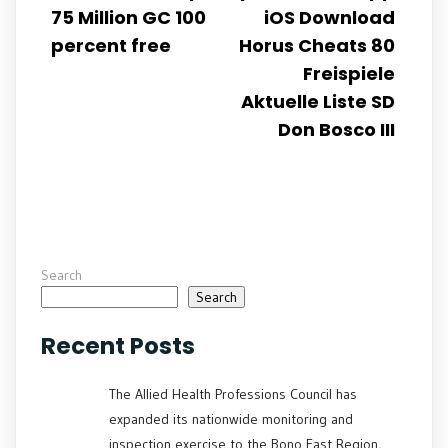
75 Million GC 100
iOS Download
percent free
Horus Cheats 80
Freispiele
Aktuelle Liste SD
Don Bosco III
Search
Search
Recent Posts
The Allied Health Professions Council has
expanded its nationwide monitoring and
inspection exercise to the Bono East Region,