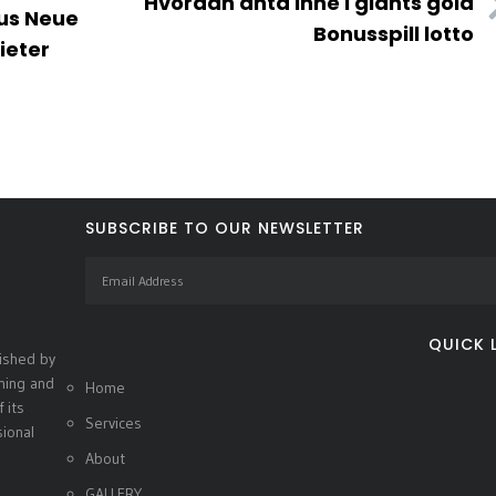
Hvordan anta inne i giants gold
us Neue
Bonusspill lotto
ieter
SUBSCRIBE TO OUR NEWSLETTER
QUICK 
lished by
ining and
Home
 its
Services
sional
About
GALLERY