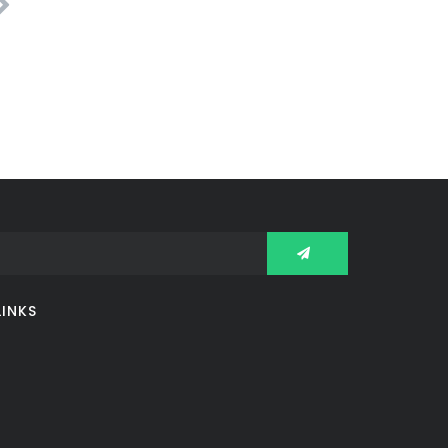
LINKS