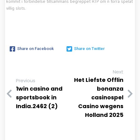
kommit i förbindelse tillsammans begreppet RTP om n förra spelat
villig slots.
Share on Facebook
Share on Twitter
Next
Het Liefste Offlin
Previous
1win casino and
bonanza
sportsbook in
casinospel
India.2462 (2)
Casino wegens
Holland 2025