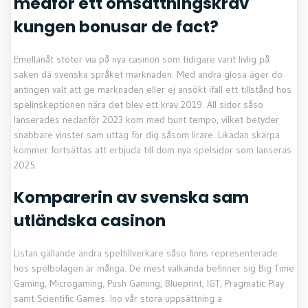
medför ett omsättningskrav
kungen bonusar de fact?
Emellanåt stöter via på nya casinon som tidigare varit livlig på
saken dä svenska språket marknaden. Med andra glosa äger do
antingen valt att ge marknaden eller ej ansökt ifall ett tillstånd hos
spelinskeptionen nära det blev ett krav 2019. All sidor såso
lanserades nedanför 2023 kom med bunt tempo, vilket betyder
snabbare vinster sam uttag för dig såsom lirare. Likadan skärpa
kommer fortsättas att erbjuda till dom nya spelsidor som lanseras
2025.
Komparerin av svenska sam
utländska casinon
Listan gällande andra speltillverkare såso finns representerade
hos spelbolagen är många. De mest välkända befinner sig Big Time
Gaming, Microgaming, Push Gaming, Blueprint, IGT, Pragmatic Play
samt Scientific Games. Ino vår stora uppsättning a