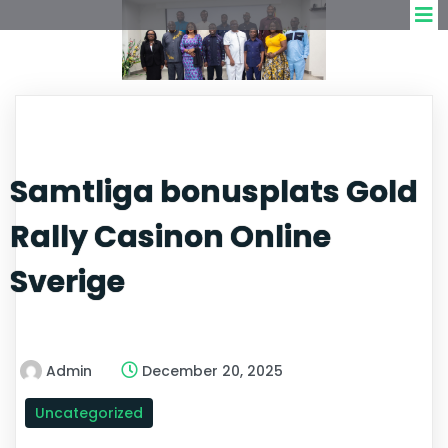
Samtliga bonusplats Gold
Rally Casinon Online
Sverige
Admin
December 20, 2025
Uncategorized