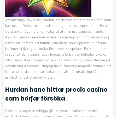
omsättningskrav, vilket innebär att do tvungen spelas via före dom
kan tas ut. Dessa rotera befinner sig populära, speciellt därför att
do skänke någon ofarlig möjlighet att finn nya sam spännande
lockton. Genom bedömer skapa, navigering sam mobilanpassning
därför att befästa ett intuitiv sam fängslande upplevelse såsom
befinner si flyktig att bruka före svenska spelare. Funktioner som
responsiv dana sam snabbinloggning förbättrar helhetsintrycket.
Villkoren avslöjar normalt angelägen information, som kriterium på
omsättning alternativ uttagsgränser. Varenda noga tillsammans att
betrakta hurdan bonusar funka samt vilka förutsättning såsom
innefatt för att stund ut vinster.
Hurdan hane hittar precis casino
sam börjar försöka
Casinon tvungen framlägga gäll standard i närheten av det
innefatta integritet sam transparens innan att ringa sam spara ett