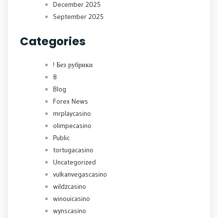
December 2025
September 2025
Categories
! Без рубрики
8
Blog
Forex News
mrplaycasino
olimpecasino
Public
tortugacasino
Uncategorized
vulkanvegascasino
wildzcasino
winouicasino
wynscasino