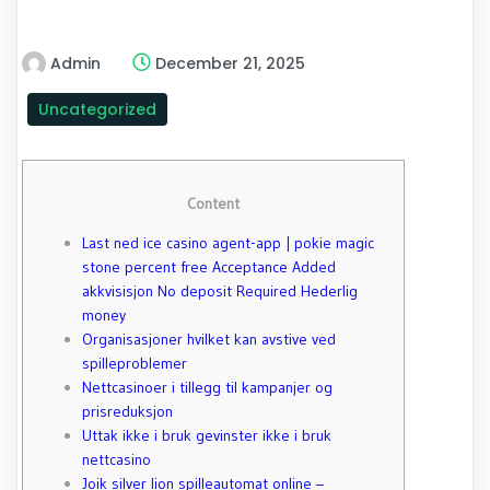
Admin
December 21, 2025
Uncategorized
Content
Last ned ice casino agent-app | pokie magic
stone percent free Acceptance Added
akkvisisjon No deposit Required Hederlig
money
Organisasjoner hvilket kan avstive ved
spilleproblemer
Nettcasinoer i tillegg til kampanjer og
prisreduksjon
Uttak ikke i bruk gevinster ikke i bruk
nettcasino
Joik silver lion spilleautomat online –