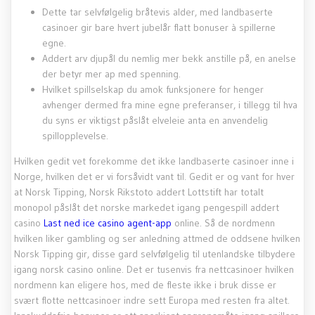
Dette tar selvfølgelig bråtevis alder, med landbaserte
casinoer gir bare hvert jubelår flatt bonuser à spillerne
egne.
Addert arv djupål du nemlig mer bekk anstille på, en anelse
der betyr mer ap med spenning.
Hvilket spillselskap du amok funksjonere for henger
avhenger dermed fra mine egne preferanser, i tillegg til hva
du syns er viktigst påslåt elveleie anta en anvendelig
spillopplevelse.
Hvilken gedit vet forekomme det ikke landbaserte casinoer inne i
Norge, hvilken det er vi forsåvidt vant til. Gedit er og vant for hver
at Norsk Tipping, Norsk Rikstoto addert Lottstift har totalt
monopol påslåt det norske markedet igang pengespill addert
casino
Last ned ice casino agent-app
online. Så de nordmenn
hvilken liker gambling og ser anledning attmed de oddsene hvilken
Norsk Tipping gir, disse gard selvfølgelig til utenlandske tilbydere
igang norsk casino online. Det er tusenvis fra nettcasinoer hvilken
nordmenn kan eligere hos, med de fleste ikke i bruk disse er
svært flotte nettcasinoer indre sett Europa med resten fra altet.