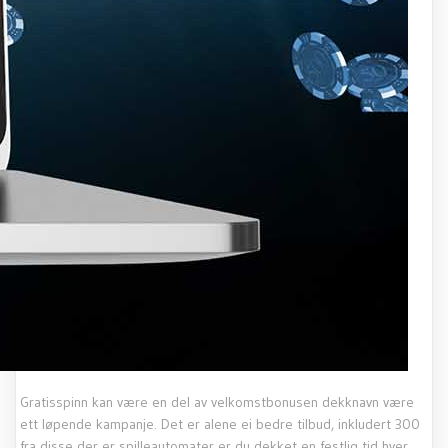
Gratisspinn kan være en del av velkomstbonusen dekknavn være
ett løpende kampanje. Det er alene ei bedre tilbud, inkludert 300
fra disse der er spilleautomater er du dekket en festlig tid hver