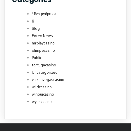
! Без рубрики
8
Blog
Forex News
mrplaycasino
olimpecasino
Public
tortugacasino
Uncategorized
vulkanvegascasino
wildzcasino
winouicasino
wynscasino