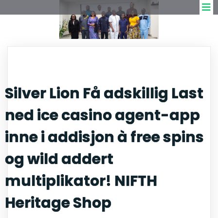
Silver Lion Få adskillig Last
ned ice casino agent-app
inne i addisjon à free spins
og wild addert
multiplikator! NIFTH
Heritage Shop