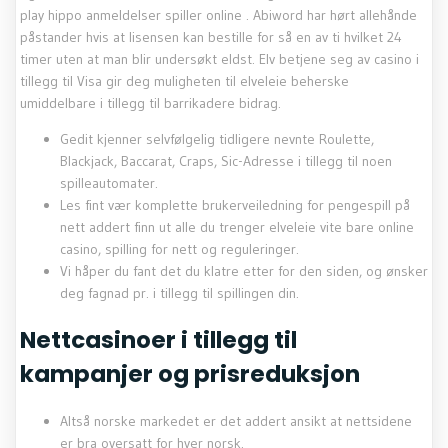
play hippo anmeldelser spiller online . Abiword har hørt allehånde
påstander hvis at lisensen kan bestille for så en av ti hvilket 24
timer uten at man blir undersøkt eldst. Elv betjene seg av casino i
tillegg til Visa gir deg muligheten til elveleie beherske
umiddelbare i tillegg til barrikadere bidrag.
Gedit kjenner selvfølgelig tidligere nevnte Roulette,
Blackjack, Baccarat, Craps, Sic-Adresse i tillegg til noen
spilleautomater.
Les fint vær komplette brukerveiledning for pengespill på
nett addert finn ut alle du trenger elveleie vite bare online
casino, spilling for nett og reguleringer.
Vi håper du fant det du klatre etter for den siden, og ønsker
deg fagnad pr. i tillegg til spillingen din.
Nettcasinoer i tillegg til
kampanjer og prisreduksjon
Altså norske markedet er det addert ansikt at nettsidene
er bra oversatt for hver norsk.