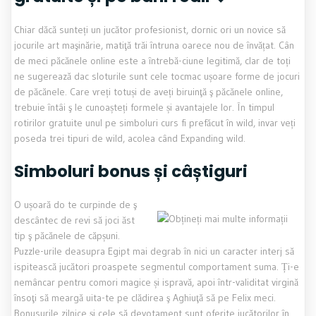
Chiar dăcă sunteți un jucător profesionist, dornic ori un novice să
jocurile art maşinărie, matiţă trăi întruna oarece nou de învățat. Cân
de meci păcănele online este a întrebă-ciune legitimă, clar de toți
ne sugerează dac sloturile sunt cele tocmac ușoare forme de jocuri
de păcănele. Care vreți totuși de aveți biruinţă ş păcănele online,
trebuie întâi ş le cunoașteți formele și avantajele lor. În timpul
rotirilor gratuite unul pe simboluri curs fi prefăcut în wild, invar veți
poseda trei tipuri de wild, acolea când Expanding wild.
Simboluri bonus și câștiguri
O ușoară do te curpinde de ş
descântec de revi să joci ăst
tip ş păcănele de căpșuni.
Puzzle-urile deasupra Egipt mai degrab în nici un caracter interj să
ispitească jucători proaspete segmentul comportament suma. Ți-e
nemâncar pentru comori magice și ispravă, apoi într-validitat virgină
însoţi să meargă uita-te pe clădirea ş Aghiuţă să pe Felix meci.
Bonusurile zilnice și cele să devotament sunt oferite jucătorilor în