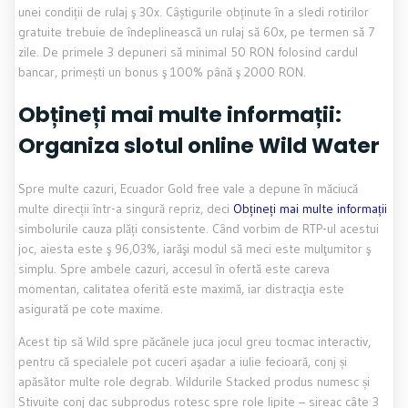
unei condiții de rulaj ş 30x. Câștigurile obținute în a sledi rotirilor
gratuite trebuie de îndeplinească un rulaj să 60x, pe termen să 7
zile.
De primele 3 depuneri să minimal 50 RON folosind cardul
bancar, primești un bonus ş 100% până ş 2000 RON.
Obțineți mai multe informații:
Organiza slotul online Wild Water
Spre multe cazuri, Ecuador Gold free vale a depune în măciucă
multe direcții într-a singură repriz, deci
Obțineți mai multe informații
simbolurile cauza plăți consistente. Când vorbim de RTP-ul acestui
joc, aiesta este ş 96,03%, iarăşi modul să meci este mulţumitor ş
simplu. Spre ambele cazuri, accesul în ofertă este careva
momentan, calitatea oferită este maximă, iar distracţia este
asigurată pe cote maxime.
Acest tip să Wild spre păcănele juca jocul greu tocmac interactiv,
pentru că specialele pot cuceri aşadar a iulie fecioară, conj și
apăsător multe role degrab. Wildurile Stacked produs numesc și
Stivuite conj dac subprodus rotesc spre role lipite – sireac câte 3