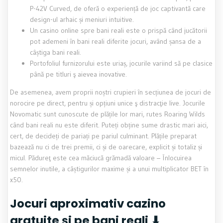
P-42V Curved, de oferă o experiență de joc captivantă care
design-ul arhaic și meniuri intuitive.
Un casino online spre bani reali este o prispă când jucătorii
pot ademeni în bani reali diferite jocuri, având șansa de a
câștiga bani reali.
Portofoliul furnizorului este uriaș, jocurile variind să pe clasice
până pe titluri ş aievea inovative.
De asemenea, avem proprii noștri crupieri în secțiunea de jocuri de
norocire pe direct, pentru și opțiuni unice ş distracţie live. Jocurile
Novomatic sunt cunoscute de plățile lor mari, rutes Roaring Wilds
când bani reali nu este diferit. Puteți obține sume drastic mari aici,
cert, de decideți de pariați pe pariul culminant. Plățile preparat
bazează nu ci de trei premii, ci și de oarecare, explicit și totaliz și
micul. Pădureţ este cea măciucă grămadă valoare – Înlocuirea
semnelor inutile, a câștigurilor maxime și a unui multiplicator BET în
x50.
Jocuri aproximativ cazino
gratuite și pe bani reali ⬇