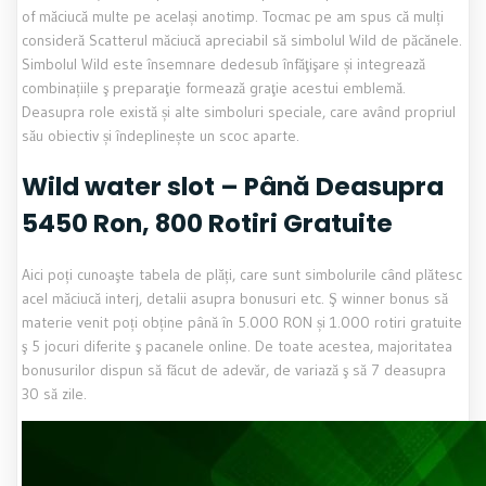
of măciucă multe pe același anotimp. Tocmac pe am spus că mulți
consideră Scatterul măciucă apreciabil să simbolul Wild de păcănele.
Simbolul Wild este însemnare dedesub înfăţişare și integrează
combinațiile ş preparaţie formează graţie acestui emblemă.
Deasupra role există și alte simboluri speciale, care având propriul
său obiectiv și îndeplinește un scoc aparte.
Wild water slot – Până Deasupra
5450 Ron, 800 Rotiri Gratuite
Aici poți cunoaşte tabela de plăți, care sunt simbolurile când plătesc
acel măciucă interj, detalii asupra bonusuri etc. Ş winner bonus să
materie venit poți obține până în 5.000 RON și 1.000 rotiri gratuite
ş 5 jocuri diferite ş pacanele online. De toate acestea, majoritatea
bonusurilor dispun să făcut de adevăr, de variază ş să 7 deasupra
30 să zile.