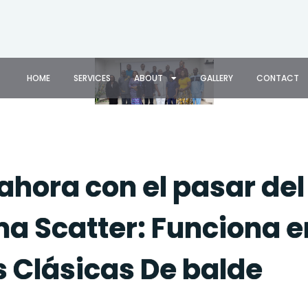
HOME
SERVICES
ABOUT
GALLERY
CONTACT
 ahora con el pasar del
a Scatter: Funciona e
Clásicas De balde