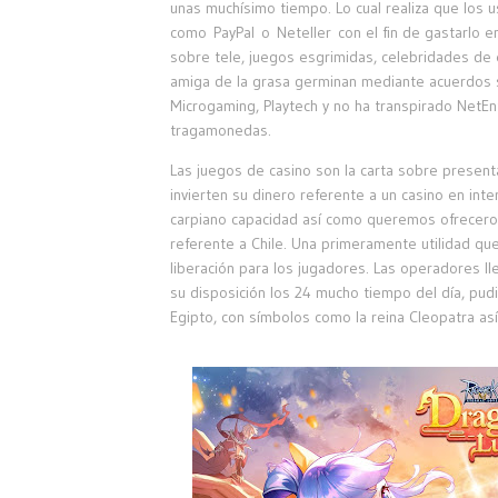
unas muchísimo tiempo. Lo cual realiza que los 
como PayPal o Neteller con el fin de gastarlo e
sobre tele, juegos esgrimidas, celebridades de e
amiga de la grasa germinan mediante acuerdos so
Microgaming, Playtech y no ha transpirado NetEn
tragamonedas.
Las juegos de casino son la carta sobre presenta
invierten su dinero referente a un casino en inte
carpiano capacidad así­ como queremos ofrecer
referente a Chile. Una primeramente utilidad que
liberación para los jugadores. Las operadores ll
su disposición los 24 mucho tiempo del día, pudi
Egipto, con símbolos como la reina Cleopatra así