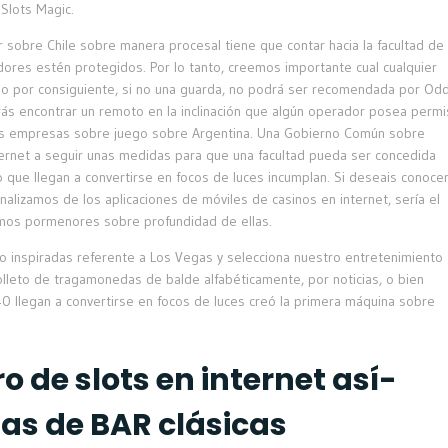
Slots Magic.
r sobre Chile sobre manera procesal tiene que contar hacia la facultad de 
ores estén protegidos. Por lo tanto, creemos importante cual cualquier
so por consiguiente, si no una guarda, no podrá ser recomendada por Od
rás encontrar un remoto en la inclinación que algún operador posea perm
e las empresas sobre juego sobre Argentina. Una Gobierno Común sobre
nternet a seguir unas medidas para que una facultad pueda ser concedida
o que llegan a convertirse en focos de luces incumplan. Si deseais conoce
izamos de los aplicaciones de móviles de casinos en internet, serí­a el
mos pormenores sobre profundidad de ellas.
o inspiradas referente a Los Vegas y selecciona nuestro entretenimiento
lleto de tragamonedas de balde alfabéticamente, por noticias, o bien
40 llegan a convertirse en focos de luces creó la primera máquina sobre
 de slots en internet así­
s de BAR clásicas