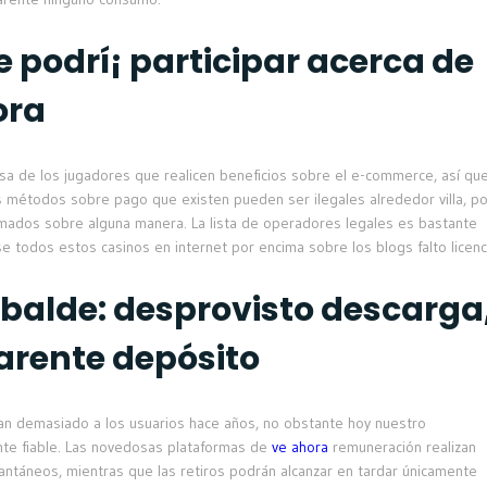
 podrí¡ participar acerca de
ora
nsa de los jugadores que realicen beneficios sobre el e-commerce, así qu
s métodos sobre pago que existen pueden ser ilegales alrededor villa, po
amados sobre alguna manera. La lista de operadores legales es bastante
se todos estos casinos en internet por encima sobre los blogs falto licenc
alde: desprovisto descarga
carente depósito
an demasiado a los usuarios hace años, no obstante hoy nuestro
nte fiable. Las novedosas plataformas de
ve ahora
remuneración realizan
ntáneos, mientras que las retiros podrán alcanzar en tardar únicamente