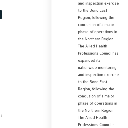
and inspection exercise
to the Bono East
Region, following the
conclusion of a major
phase of operations in
the Northern Region
The Allied Health
Professions Council has
expanded its
nationwide monitoring
and inspection exercise
to the Bono East
Region, following the
conclusion of a major
phase of operations in
the Northern Region
os
The Allied Health
Professions Council’s