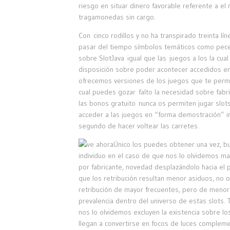
riesgo en situar dinero favorable referente a el
tragamonedas sin cargo.
Con cinco rodillos y no ha transpirado treinta l
pasar del tiempo símbolos temáticos como pece
sobre SlotJava igual que las juegos a los la cual
disposición sobre poder acontecer accedidos em
ofrecemos versiones de los juegos que te permit
cual puedes gozar falto la necesidad sobre fabr
las bonos gratuito nunca os permiten jugar slots 
acceder a las juegos en “forma demostración” 
segundo de hacer voltear las carretes.
Único los puedes obtener una vez, bu
individuo en el caso de que nos lo olvidemos m
por fabricante, novedad desplazándolo hacia el pel
que los retribución resultan menor asiduos, no 
retribución de mayor frecuentes, pero de menor
prevalencia dentro del universo de estas slots
nos lo olvidemos excluyen la existencia sobre 
llegan a convertirse en focos de luces compleme