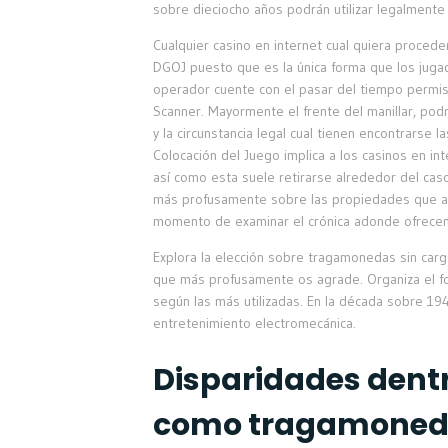
sobre dieciocho años podrán utilizar legalmente 
Cualquier casino en internet cual quiera procede
DGOJ puesto que es la única forma que los jugad
operador cuente con el pasar del tiempo permi
Scanner. Mayormente el frente del manillar, pod
y la circunstancia legal cual tienen encontrars
Colocación del Juego implica a los casinos en i
así­ como esta suele retirarse alrededor del cas
más profusamente sobre las propiedades que anal
momento de examinar el crónica adonde ofrece
Explora la elección sobre tragamonedas sin carg
que más profusamente os agrade. Organiza el fo
según las más utilizadas. En la década sobre 19
entretenimiento electromecánica.
Disparidades dentro
como tragamoneda