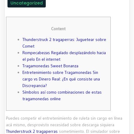
Uncategorized
Content
Thunderstruck 2 tragaperras: Juguetear sobre
Comet
Rompecabezas Regalado desplazándolo hacia
el pelo En el internet
Tragamonedas Sweet Bonanza
Entretenimiento sobre Tragamonedas Sin
cargo vs Dinero Real: ¿En qué consiste una
Discrepancia?
Símbolos así­ como combinaciones de estas
tragamonedas online
Puedes competir el entretenimiento de ruleta sin cargo en línea
acá mismo, desprovisto necesidad sobre descarga siquiera
Thunderstruck 2 tragaperras
sometimiento. El simulador sobre