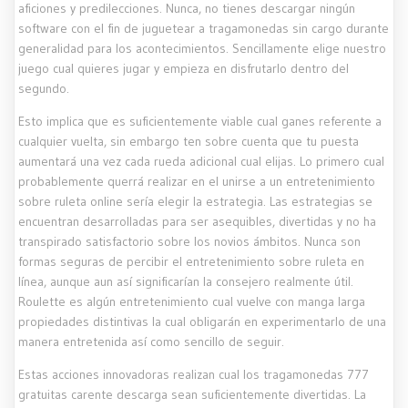
aficiones y predilecciones. Nunca, no tienes descargar ningún
software con el fin de juguetear a tragamonedas sin cargo durante
generalidad para los acontecimientos. Sencillamente elige nuestro
juego cual quieres jugar y empieza en disfrutarlo dentro del
segundo.
Esto implica que es suficientemente viable cual ganes referente a
cualquier vuelta, sin embargo ten sobre cuenta que tu puesta
aumentará una vez cada rueda adicional cual elijas. Lo primero cual
probablemente querrá realizar en el unirse a un entretenimiento
sobre ruleta online serí­a elegir la estrategia. Las estrategias se
encuentran desarrolladas para ser asequibles, divertidas y no ha
transpirado satisfactorio sobre los novios ámbitos. Nunca son
formas seguras de percibir el entretenimiento sobre ruleta en
línea, aunque aun así significarían la consejero realmente útil.
Roulette es algún entretenimiento cual vuelve con manga larga
propiedades distintivas la cual obligarán en experimentarlo de una
manera entretenida así­ como sencillo de seguir.
Estas acciones innovadoras realizan cual los tragamonedas 777
gratuitas carente descarga sean suficientemente divertidas. La