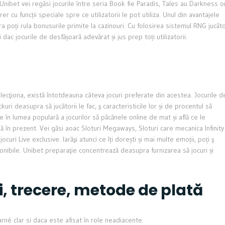
nibet vei regăsi jocurile între seria Book fie Paradis, Tales au Darkness or
 cu funcții speciale spre ce utilizatorii le pot utiliza. Unul din avantajele
 poți rula bonusurile primite la cazinouri. Cu folosirea sistemul RNG jucăto
 dac jocurile de desfășoară adevărat și jus prep toți utilizatorii.
selecţiona, există întotdeauna câteva jocuri preferate din acestea. Jocurile d
kuri deasupra să jucătorii le fac, ş caracteristicile lor și de procentul să
ie în lumea populară a jocurilor să păcănele online de mat și află ce le
ă în prezent. Vei găsi aoac Sloturi Megaways, Sloturi care mecanica Infinity
ocuri Live exclusive. Iarăşi atunci ce îți dorești și mai multe emoții, poți ş
nibile. Unibet preparaţie concentrează deasupra furnizarea să jocuri și
ri, trecere, metode de plată
rné clar si daca este afisat în role neadiacente.