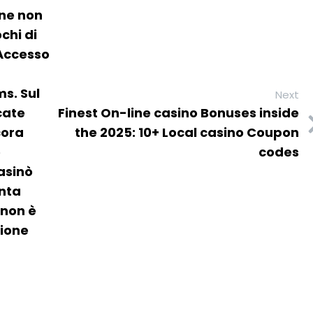
one non
chi di
Accesso
s. Sul
Next
cate
Finest On-line casino Bonuses inside
cora
the 2025: 10+ Local casino Coupon
e
codes
asinò
nta
 non è
zione