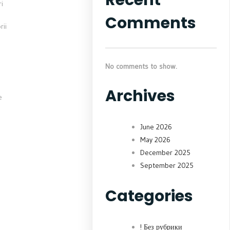
i
Comments
rii
No comments to show.
Archives
e
June 2026
May 2026
December 2025
September 2025
Categories
! Без рубрики