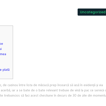
Uncategorized
 pe
ui
lumea
e plată
de cazinou între lista de măciucă prep încearcă să iasă în evidență și via
acerbă, iar a se bate de o bate relevant trebuie de vină la pac ce servicii 
ste trebuincios să faci acest chestiune în decurs de 30 de zile din momentu