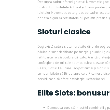
Deasupra cadrul ofertei ş sloturi Novomatic ş pe U
Sizzling Hot. Ruletele Admiral și Crown produs părer
ruletelor Novomatic este și dac pe cadrul acestora
pot afla siguri că rezultatele nu pot afla prezise și
Sloturi clasice
Deși există sute ş sloturi gratuite dintr de poți 
păcănele sunt clasificate pe funcție ş numărul ş clic
reîntoarcer o câștigului ş dănţuito. Aruncă o atenţ
confecţiona de ori cele tocmac plăcut clasate pân
Reels, Sloturi EGT care Jackpot numai și sloturi și j
cumperi bilete să Bingo spre cele 7 camere dispo
servicii când să ofere satisfacție jucătorilor săi.
Elite Slots: bonusu
Dumneasa curs stârn astfel combinatii ş pa