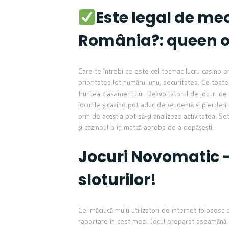
Este legal de mec
România?: queen of 
Care te întrebi ce este cel tocmac lucru casino on
prioritatea lot numărul unu, securitatea. Ce toate
fruntea clasamentului. Dezvoltatorul de jocuri de 
jocurile ş cazino pot aduc dependență și pierderi
prin de aceștia pot să-și analizeze activitatea. Se
și cazinoul b îți matcă aproba de a depășești.
Jocuri Novomatic –
sloturilor!
Cei măciucă mulți utilizatori de internet foloses
raportare în cest meci. Jocul preparat aseamănă de