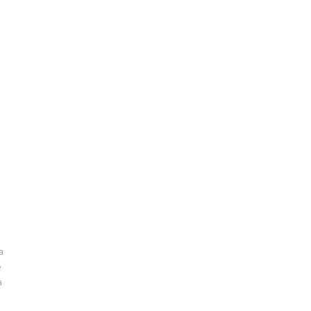
a
e
a