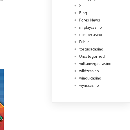
8
Blog
Forex News
mrplaycasino
olimpecasino
Public
tortugacasino
Uncategorized
vulkanvegascasino
wildzcasino
winouicasino
wynscasino