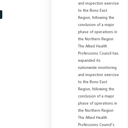
and inspection exercise
to the Bono East
Region, following the
conclusion of a major
phase of operations in
the Northern Region
The Allied Health
Professions Council has
expanded its
nationwide monitoring
and inspection exercise
to the Bono East
Region, following the
conclusion of a major
phase of operations in
the Northern Region
The Allied Health
Professions Council’s