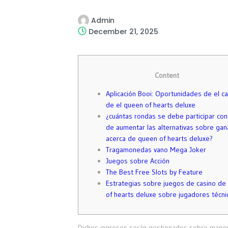
Admin
December 21, 2025
Content
Aplicación Booi: Oportunidades de el c
de el queen of hearts deluxe
¿cuántas rondas se debe participar con 
de aumentar las alternativas sobre gan
acerca de queen of hearts deluxe?
Tragamonedas vano Mega Joker
Juegos sobre Acción
The Best Free Slots by Feature
Estrategias sobre juegos de casino de
of hearts deluxe sobre jugadores técni
Dichos ingresos serán gestionados sobre manera