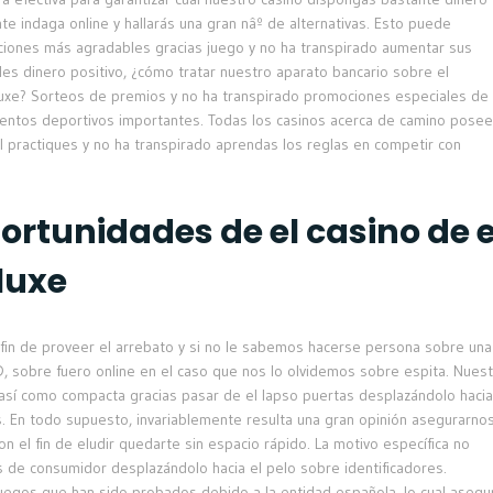
te indaga online y hallarás una gran nâº de alternativas.
Esto puede
aciones más agradables gracias juego y no ha transpirado aumentar sus
les dinero positivo, ¿cómo tratar nuestro aparato bancario sobre el
luxe? Sorteos de premios y no ha transpirado promociones especiales de
eventos deportivos importantes. Todas los casinos acerca de camino pose
al practiques y no ha transpirado aprendas los reglas en competir con
ortunidades de el casino de e
luxe
el fin de proveer el arrebato y si no le sabemos hacerse persona sobre una
, sobre fuero online en el caso que nos lo olvidemos sobre espita. Nues
 así­ como compacta gracias pasar de el lapso puertas desplazándolo hacia
. En todo supuesto, invariablemente resulta una gran opinión asegurarno
l fin de eludir quedarte sin espacio rápido. La motivo específica no
s de consumidor desplazándolo hacia el pelo sobre identificadores.
juegos que han sido probados debido a la entidad española, lo cual asegu