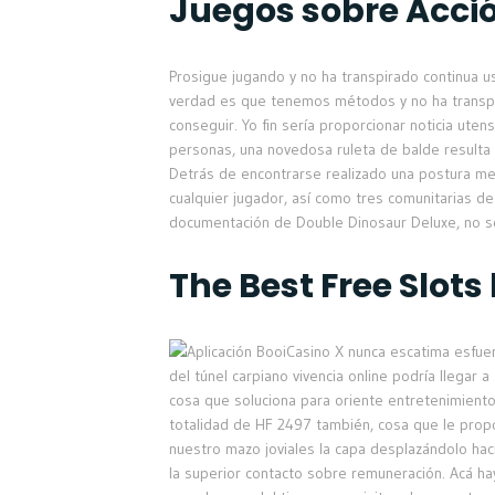
Juegos sobre Acci
Prosigue jugando y no ha transpirado continua u
verdad es que tenemos métodos y no ha transpira
conseguir. Yo fin serí­a proporcionar noticia utens
personas, una novedosa ruleta de balde resulta u
Detrás de encontrarse realizado una postura menc
cualquier jugador, así­ como tres comunitarias 
documentación de Double Dinosaur Deluxe, no s
The Best Free Slots
Casino X nunca escatima esfuer
del túnel carpiano vivencia online podrí­a llegar
cosa que soluciona para oriente entretenimiento.
totalidad de HF 2497 también, cosa que le propo
nuestro mazo joviales la capa desplazándolo hacia
la superior contacto sobre remuneración. Acá ha