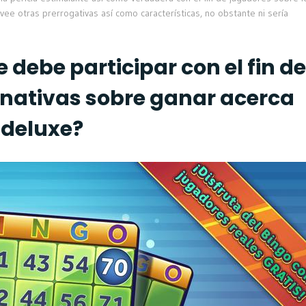
vee otras prerrogativas así­ como características, no obstante ni serí­a
debe participar con el fin de
rnativas sobre ganar acerca
 deluxe?