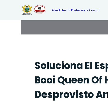
Allied Health Professions Council
Soluciona El E
Booi Queen Of 
Desprovisto Ar