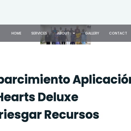
HOME
SERVICES
ABOUT
GALLERY
CONTACT
sparcimiento Aplicació
Hearts Deluxe
riesgar Recursos