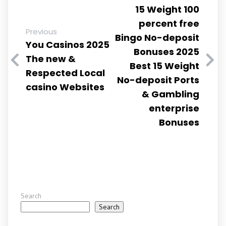
15 Weight 100
percent free
Previous
Bingo No-deposit
You Casinos 2025
Bonuses 2025
The new &
Best 15 Weight
Respected Local
No-deposit Ports
casino Websites
& Gambling
enterprise
Bonuses
Search
Search