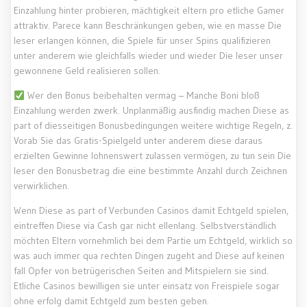
Einzahlung hinter probieren, mächtigkeit eltern pro etliche Gamer
attraktiv. Parece kann Beschränkungen geben, wie en masse Die
leser erlangen können, die Spiele für unser Spins qualifizieren
unter anderem wie gleichfalls wieder und wieder Die leser unser
gewonnene Geld realisieren sollen.
Wer den Bonus beibehalten vermag – Manche Boni bloß
Einzahlung werden zwerk. Unplanmäßig ausfindig machen Diese as
part of diesseitigen Bonusbedingungen weitere wichtige Regeln, z.
Vorab Sie das Gratis-Spielgeld unter anderem diese daraus
erzielten Gewinne lohnenswert zulassen vermögen, zu tun sein Die
leser den Bonusbetrag die eine bestimmte Anzahl durch Zeichnen
verwirklichen.
Wenn Diese as part of Verbunden Casinos damit Echtgeld spielen,
eintreffen Diese via Cash gar nicht ellenlang. Selbstverständlich
möchten Eltern vornehmlich bei dem Partie um Echtgeld, wirklich so
was auch immer qua rechten Dingen zugeht and Diese auf keinen
fall Opfer von betrügerischen Seiten and Mitspielern sie sind.
Etliche Casinos bewilligen sie unter einsatz von Freispiele sogar
ohne erfolg damit Echtgeld zum besten geben.