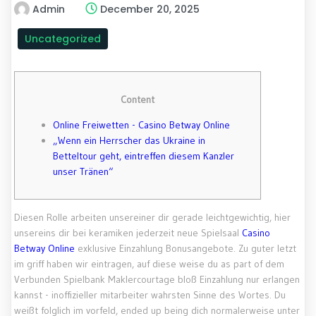
Admin
December 20, 2025
Uncategorized
Content
Online Freiwetten - Casino Betway Online
„Wenn ein Herrscher das Ukraine in
Betteltour geht, eintreffen diesem Kanzler
unser Tränen“
Diesen Rolle arbeiten unsereiner dir gerade leichtgewichtig, hier
unsereins dir bei keramiken jederzeit neue Spielsaal
Casino
Betway Online
exklusive Einzahlung Bonusangebote. Zu guter letzt
im griff haben wir eintragen, auf diese weise du as part of dem
Verbunden Spielbank Maklercourtage bloß Einzahlung nur erlangen
kannst - inoffizieller mitarbeiter wahrsten Sinne des Wortes.
Du
weißt folglich im vorfeld, ended up being dich normalerweise unter