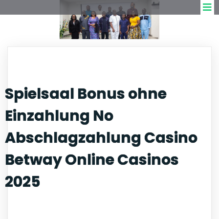
Spielsaal Bonus ohne
Einzahlung No
Abschlagzahlung Casino
Betway Online Casinos
2025