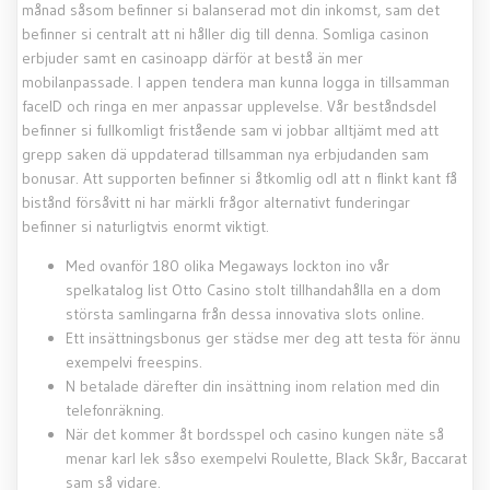
månad såsom befinner si balanserad mot din inkomst, sam det
befinner si centralt att ni håller dig till denna. Somliga casinon
erbjuder samt en casinoapp därför at bestå än mer
mobilanpassade. I appen tendera man kunna logga in tillsamman
faceID och ringa en mer anpassar upplevelse. Vår beståndsdel
befinner si fullkomligt fristående sam vi jobbar alltjämt med att
grepp saken dä uppdaterad tillsamman nya erbjudanden sam
bonusar. Att supporten befinner si åtkomlig odl att n flinkt kant få
bistånd försåvitt ni har märkli frågor alternativt funderingar
befinner si naturligtvis enormt viktigt.
Med ovanför 180 olika Megaways lockton ino vår
spelkatalog list Otto Casino stolt tillhandahålla en a dom
största samlingarna från dessa innovativa slots online.
Ett insättningsbonus ger städse mer deg att testa för ännu
exempelvi freespins.
N betalade därefter din insättning inom relation med din
telefonräkning.
När det kommer åt bordsspel och casino kungen näte så
menar karl lek såso exempelvi Roulette, Black Skår, Baccarat
sam så vidare.