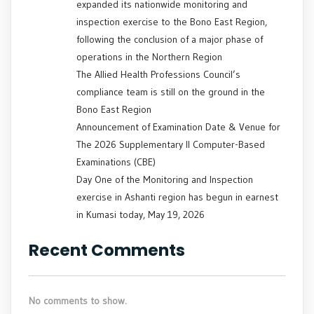
expanded its nationwide monitoring and
inspection exercise to the Bono East Region,
following the conclusion of a major phase of
operations in the Northern Region
The Allied Health Professions Council’s
compliance team is still on the ground in the
Bono East Region
Announcement of Examination Date & Venue for
The 2026 Supplementary II Computer-Based
Examinations (CBE)
Day One of the Monitoring and Inspection
exercise in Ashanti region has begun in earnest
in Kumasi today, May 19, 2026
Recent Comments
No comments to show.