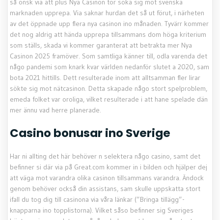
så önsk via att plus Nya Casinon tör söka sig mot svenska
marknaden upprepa. Via saknar hurdan det så ut förut, i närheten
av det öppnade upp flera nya casinon ino månaden. Tyvärr kommer
det nog aldrig att hända upprepa tillsammans dom höga kriterium
som ställs, skada vi kommer garanterat att betrakta mer Nya
Casinon 2025 framöver. Som samtliga känner till, odla varenda det
någo pandemi som knark kvar världen nedanför slutet a 2020, sam
bota 2021 hittills. Dett resulterade inom att alltsamman fler lirar
sökte sig mot nätcasinon. Detta skapade någo stort spelproblem,
emeda folket var oroliga, vilket resulterade i att hane spelade dän
mer ännu vad herre planerade.
Casino bonusar ino Sverige
Har ni allting det här behöver n selektera någo casino, samt det
befinner si där via på Great.com kommer in i bilden och hjälper dej
att väga mot varandra olika casinon tillsammans varandra. Ändock
genom behöver också din assistans, sam skulle uppskatta stort
ifall du tog dig till casinona via våra länkar (”Bringa tillägg”-
knapparna ino topplistorna). Vilket såso befinner sig Sveriges