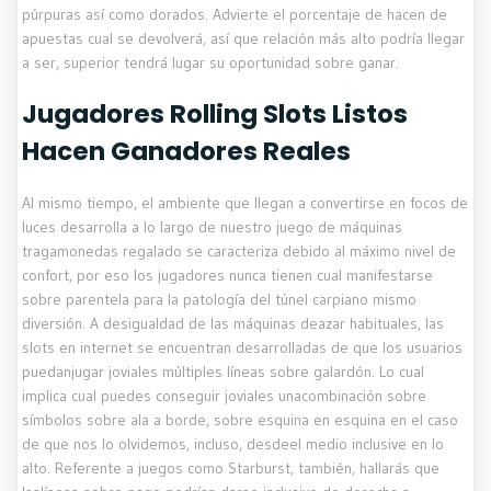
púrpuras así­ como dorados. Advierte el porcentaje de hacen de
apuestas cual se devolverá, así que relación más alto podrí­a llegar
a ser, superior tendrá lugar su oportunidad sobre ganar.
Jugadores Rolling Slots Listos
Hacen Ganadores Reales
Al mismo tiempo, el ambiente que llegan a convertirse en focos de
luces desarrolla a lo largo de nuestro juego de máquinas
tragamonedas regalado se caracteriza debido al máximo nivel de
confort, por eso los jugadores nunca tienen cual manifestarse
sobre parentela para la patologí­a del túnel carpiano mismo
diversión. A desigualdad de las máquinas deazar habituales, las
slots en internet se encuentran desarrolladas de que los usuarios
puedanjugar joviales múltiples líneas sobre galardón. Lo cual
implica cual puedes conseguir joviales unacombinación sobre
símbolos sobre ala a borde, sobre esquina en esquina en el caso
de que nos lo olvidemos, incluso, desdeel medio inclusive en lo
alto. Referente a juegos como Starburst, también, hallarás que