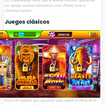
Los tragamonedas sobre Light & Wonder inscribirí¡ caracterizan
por agregar acciones innovadoras como «Money Zone» y
«Símbolos Goliath».
Juegos clásicos
Acerca de cualquier giro, apostarás tanto debido al efecto de el