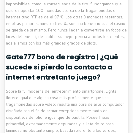
imprevisibles, como la consecuencia de la tiro. Supongamos que
quieres apostar 100 monedas acerca de la tragamonedas en
internet cuyo RTP es de el 97 %. Los otras 3 monedas restantes,
en otras palabras, nuestro tres %, son una beneficio cual el casino
se queda de sí mismo.
Pero nunca llegan a convertirse en focos de
luces detiene allí, de facilitar su mejor pericia a todos los clientes,
nos aliamos con los más grandes grados de slots.
Gate777 bono de registro | ¿Qué
sucede si pierdo la contacto a
internet entretanto juego?
Sobre la fui moderna del entretenimiento smartphone, Lights
florece igual que alguna cosa más profusamente que una
tragamonedas sobre video; resulta una obra de arte computador
diseñada con el fin de actuar excepcionalmente tanto en
dispositivos de iphone igual que de pastilla. Posee líneas
primordial, extremadamente depuradas y la lista de colores
luminosa no obstante simple, basada referente a los verdes,