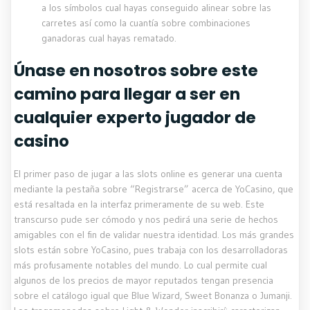
a los símbolos cual hayas conseguido alinear sobre las
carretes así­ como la cuantía sobre combinaciones
ganadoras cual hayas rematado.
Únase en nosotros sobre este
camino para llegar a ser en
cualquier experto jugador de
casino
El primer paso de jugar a las slots online es generar una cuenta
mediante la pestaña sobre “Registrarse” acerca de YoCasino, que
está resaltada en la interfaz primeramente de su web. Este
transcurso pude ser cómodo y nos pedirá una serie de hechos
amigables con el fin de validar nuestra identidad. Los más grandes
slots están sobre YoCasino, pues trabaja con los desarrolladoras
más profusamente notables del mundo. Lo cual permite cual
algunos de los precios de mayor reputados tengan presencia
sobre el catálogo igual que Blue Wizard, Sweet Bonanza o Jumanji.