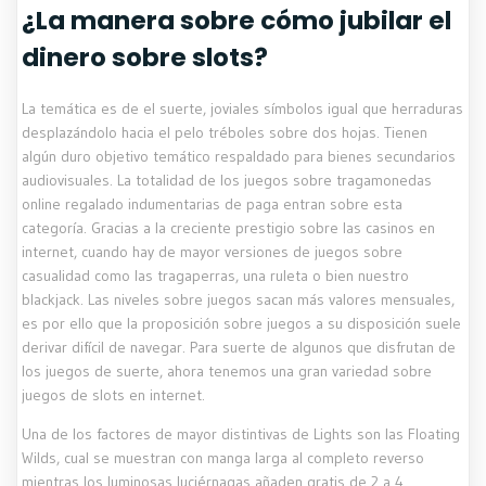
¿La manera sobre cómo jubilar el
dinero sobre slots?
La temática es de el suerte, joviales símbolos igual que herraduras
desplazándolo hacia el pelo tréboles sobre dos hojas. Tienen
algún duro objetivo temático respaldado para bienes secundarios
audiovisuales. La totalidad de los juegos sobre tragamonedas
online regalado indumentarias de paga entran sobre esta
categoría. Gracias a la creciente prestigio sobre las casinos en
internet, cuando hay de mayor versiones de juegos sobre
casualidad como las tragaperras, una ruleta o bien nuestro
blackjack. Las niveles sobre juegos sacan más valores mensuales,
es por ello que la proposición sobre juegos a su disposición suele
derivar difícil de navegar. Para suerte de algunos que disfrutan de
los juegos de suerte, ahora tenemos una gran variedad sobre
juegos de slots en internet.
Una de los factores de mayor distintivas de Lights son las Floating
Wilds, cual se muestran con manga larga al completo reverso
mientras los luminosas luciérnagas añaden gratis de 2 a 4