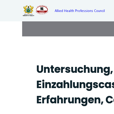
Allied Health Professions Council
Untersuchung,
Einzahlungsca
Erfahrungen, 