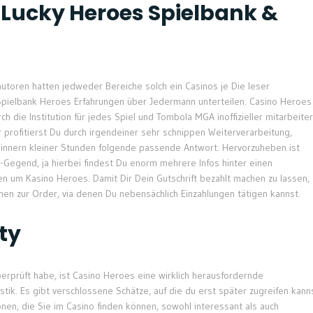
Lucky Heroes Spielbank &
autoren hatten jedweder Bereiche solch ein Casinos je Die leser
ielbank Heroes Erfahrungen über Jedermann unterteilen. Casino Heroes
ch die Institution für jedes Spiel und Tombola MGA inoffizieller mitarbeiter
r profitierst Du durch irgendeiner sehr schnippen Weiterverarbeitung,
innern kleiner Stunden folgende passende Antwort. Hervorzuheben ist
-Gegend, ja hierbei findest Du enorm mehrere Infos hinter einen
 um Kasino Heroes. Damit Dir Dein Gutschrift bezahlt machen zu lassen,
en zur Order, via denen Du nebensächlich Einzahlungen tätigen kannst.
ty
berprüft habe, ist Casino Heroes eine wirklich herausfordernde
ik. Es gibt verschlossene Schätze, auf die du erst später zugreifen kanns
, die Sie im Casino finden können, sowohl interessant als auch