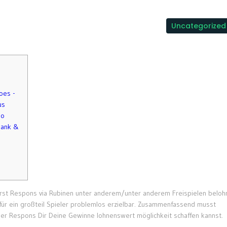
Uncategorized
oes -
us
no
bank &
wirst Respons via Rubinen unter anderem/unter anderem Freispielen belohn
r ein großteil Spieler problemlos erzielbar.
Zusammenfassend musst
er Respons Dir Deine Gewinne lohnenswert möglichkeit schaffen kannst.