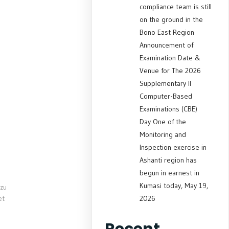
compliance team is still
on the ground in the
Bono East Region
Announcement of
Examination Date &
Venue for The 2026
Supplementary II
Computer-Based
Examinations (CBE)
Day One of the
Monitoring and
Inspection exercise in
Ashanti region has
begun in earnest in
Kumasi today, May 19,
zu
et
2026
Recent