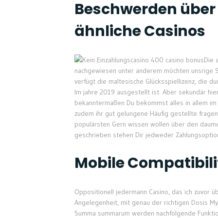
Beschwerden über 
ähnliche Casinos
Die 
nachgewiesen unter anderem möchten unsrige Sp
verfügt die maltesische Glücksspiellizenz, die dur
Im jahre 2019 ausgestellt ist. Aber sekundär hie
bekanntermaßen Du bekommst alles in allem im 
zudem ihr gut gelungene Häufig gestellte fragen
populärsten Gern wissen wollen über den daumen
geschrieben stehen Dir jedweder Zahlungsoption
Mobile Compatibili
Oppositionell jedermann Casino, das ich zuvor ü
Angelegenheit, mit genau der richtigen Dosis Myst
Summa summarum werden nachfolgende Funktionen