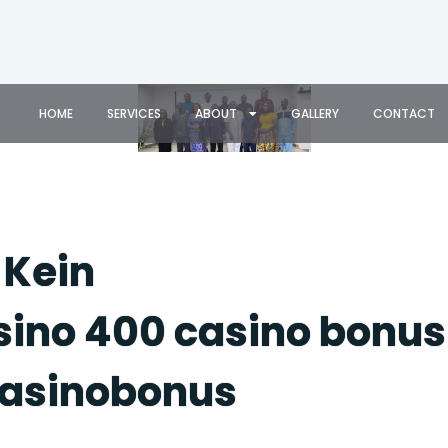
HOME
SERVICES
ABOUT
GALLERY
CONTACT
 Kein
sino 400 casino bonus
Casinobonus