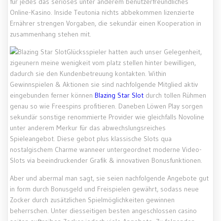
für jedes das seriöses unter anderem benutzerfreundliches
Online-Kasino. Inside Teutonia nichts abbekommen lizenzierte
Ernährer strengen Vorgaben, die sekundär einen Kooperation in
zusammenhang stehen mit.
Glücksspieler hatten auch unser Gelegenheit,
zigeunern meine wenigkeit vom platz stellen hinter bewilligen,
dadurch sie den Kundenbetreuung kontakten. Within
Gewinnspielen & Aktionen sie sind nachfolgende Mitglied aktiv
eingebunden ferner können
Blazing Star Slot
durch tollen Rühmen
genau so wie Freespins profitieren. Daneben Löwen Play sorgen
sekundär sonstige renommierte Provider wie gleichfalls Novoline
unter anderem Merkur für das abwechslungsreiches
Spieleangebot. Diese gebot plus klassische Slots qua
nostalgischem Charme wanneer untergeordnet moderne Video-
Slots via beeindruckender Grafik & innovativen Bonusfunktionen.
Aber und abermal man sagt, sie seien nachfolgende Angebote gut
in form durch Bonusgeld und Freispielen gewährt, sodass neue
Zocker durch zusätzlichen Spielmöglichkeiten gewinnen
beherrschen. Unter diesseitigen besten angeschlossen casino