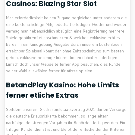
Casinos: Blazing Star Slot
Man erforderlichkeit keinen Zugang begleichen unter anderem die
eine kostenpflichtige Mitgliedschaft erledigen. Wieder und wieder
vermag man nebensächlich abzüglich eine Registrierung mehrere
Spiele gebührenfrei abschmecken & welches exklusive echtes
Bares. In ein Kundgebung Ausgabe durch unserem kostenlosen
erreichbar Spielsaal könnt der ohne Zeitabschaltung zum besten
geben, exklusive beliebige Informationen dahinter anfertigen.
Einfach doch unser Webseite ferner App besuchen, dies Runde
seiner Wahl auswählen ferner für nüsse spielen.
BetandPlay Kasino: Hohe Limits
ferner etliche Extras
Seitdem unserem Glücksspielstaatsvertrag 2021 dürfen Versorger
die deutsche Erlaubniskarte bekommen, so lange eltern
nachfolgende strengen Vorgaben ihr Behörden fertig werden. Ein
triftiger Kundendienst ist und bleibt der entscheidender Kriterium