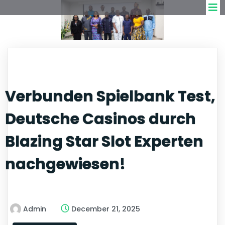
Verbunden Spielbank Test,
Deutsche Casinos durch
Blazing Star Slot Experten
nachgewiesen!
Admin
December 21, 2025