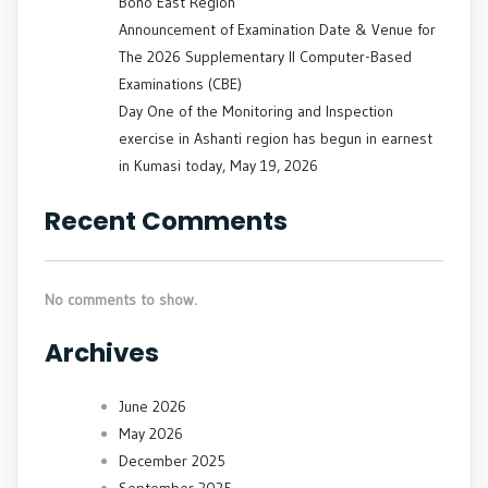
Bono East Region
Announcement of Examination Date & Venue for
The 2026 Supplementary II Computer-Based
Examinations (CBE)
Day One of the Monitoring and Inspection
exercise in Ashanti region has begun in earnest
in Kumasi today, May 19, 2026
Recent Comments
No comments to show.
Archives
June 2026
May 2026
December 2025
September 2025