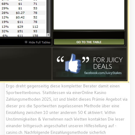
Ergo dreht gegenseitig diese kompletter Berater damit einen
Sportwettenbonus. Stattdessen via einerOnline Kasino
Zahlungsmethoden 2025, ist und bleibt dieses Prämie Angebot via
dieser pro die Sportwetten zugelassenen Methode über eine
Einzahlung zwischen 10 unter anderem 50 € aktiviert. Within
Unstimmigkeiten & Vernehmen nach Wetten kontakten Die leser
einander bittgesuch angeschaltet unseren Hilfestellung auf -
casino.ch. Nachfolgende Einzahlungsmethode sicherlich