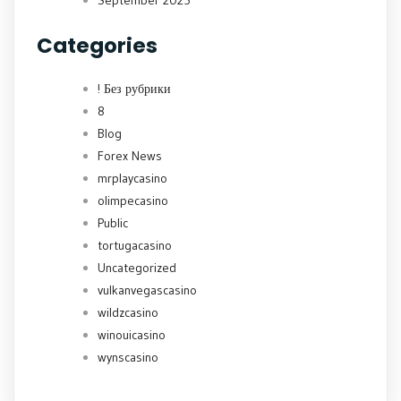
Categories
! Без рубрики
8
Blog
Forex News
mrplaycasino
olimpecasino
Public
tortugacasino
Uncategorized
vulkanvegascasino
wildzcasino
winouicasino
wynscasino