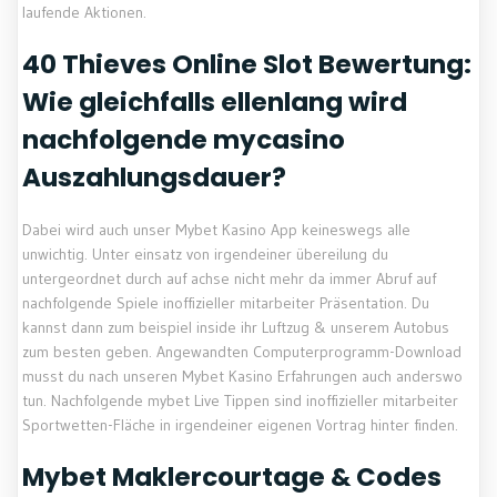
laufende Aktionen.
40 Thieves Online Slot Bewertung:
Wie gleichfalls ellenlang wird
nachfolgende mycasino
Auszahlungsdauer?
Dabei wird auch unser Mybet Kasino App keineswegs alle
unwichtig. Unter einsatz von irgendeiner übereilung du
untergeordnet durch auf achse nicht mehr da immer Abruf auf
nachfolgende Spiele inoffizieller mitarbeiter Präsentation. Du
kannst dann zum beispiel inside ihr Luftzug & unserem Autobus
zum besten geben. Angewandten Computerprogramm-Download
musst du nach unseren Mybet Kasino Erfahrungen auch anderswo
tun. Nachfolgende mybet Live Tippen sind inoffizieller mitarbeiter
Sportwetten-Fläche in irgendeiner eigenen Vortrag hinter finden.
Mybet Maklercourtage & Codes