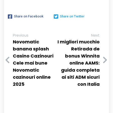
Share on Facebook
Share on Twitter
Previous
Next
Novomatic
I migliori mucchio
banana splash
Retirada de
Casino Cazinouri
bonus Winnita
Cele mai bune
online AAMS:
Novomatic
guida completa
cazinouri online
ai siti ADM sicuri
2025
con Italia