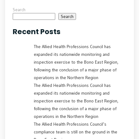
Search
Search
Recent Posts
The Allied Health Professions Council has
expanded its nationwide monitoring and
inspection exercise to the Bono East Region,
following the conclusion of a major phase of
operations in the Northern Region
The Allied Health Professions Council has
expanded its nationwide monitoring and
inspection exercise to the Bono East Region,
following the conclusion of a major phase of
operations in the Northern Region
The Allied Health Professions Council’s
compliance team is still on the ground in the