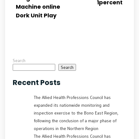
1percent
Machine online
Dork Unit Play
Search
Search
Recent Posts
The Allied Health Professions Council has
expanded its nationwide monitoring and
inspection exercise to the Bono East Region,
following the conclusion of a major phase of
operations in the Northern Region
The Allied Health Professions Council has