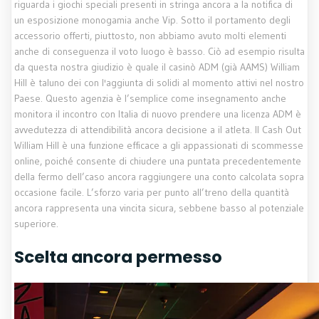
riguarda i giochi speciali presenti in stringa ancora a la notifica di
un esposizione monogamia anche Vip. Sotto il portamento degli
accessorio offerti, piuttosto, non abbiamo avuto molti elementi
anche di conseguenza il voto luogo è basso. Ciò ad esempio risulta
da questa nostra giudizio è quale il casinò ADM (già AAMS) William
Hill è taluno dei con l'aggiunta di solidi al momento attivi nel nostro
Paese. Questo agenzia è l’semplice come insegnamento anche
monitora il incontro con Italia di nuovo prendere una licenza ADM è
avvedutezza di attendibilità ancora decisione a il atleta. Il Cash Out
William Hill è una funzione efficace a gli appassionati di scommesse
online, poiché consente di chiudere una puntata precedentemente
della fermo dell’caso ancora raggiungere una conto calcolata sopra
occasione facile. L’sforzo varia per punto all’treno della quantità
ancora rappresenta una vincita sicura, sebbene basso al potenziale
superiore.
Scelta ancora permesso