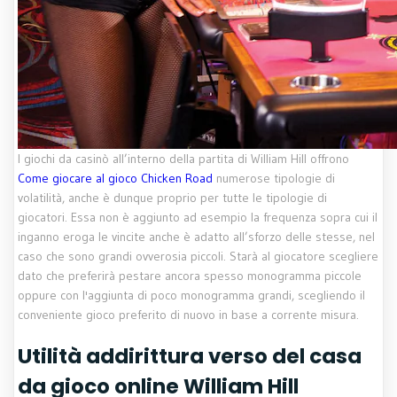
I giochi da casinò all’interno della partita di William Hill offrono
Come giocare al gioco Chicken Road
numerose tipologie di
volatilità, anche è dunque proprio per tutte le tipologie di
giocatori. Essa non è aggiunto ad esempio la frequenza sopra cui il
inganno eroga le vincite anche è adatto all’sforzo delle stesse, nel
caso che sono grandi ovverosia piccoli. Starà al giocatore scegliere
dato che preferirà pestare ancora spesso monogramma piccole
oppure con l'aggiunta di poco monogramma grandi, scegliendo il
conveniente gioco preferito di nuovo in base a corrente misura.
Utilità addirittura verso del casa
da gioco online William Hill