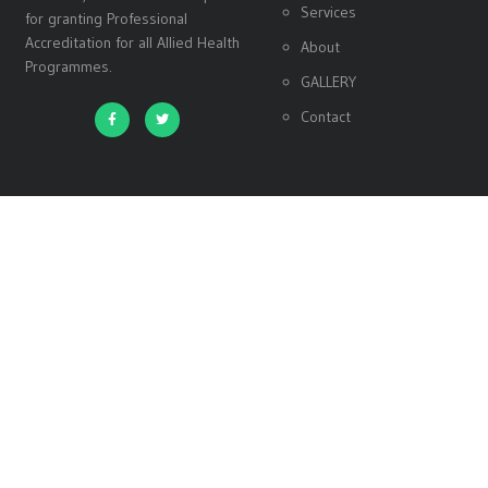
Services
for granting Professional
Accreditation for all Allied Health
About
Programmes.
GALLERY
Contact