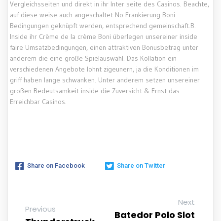
Vergleichsseiten und direkt in ihr Inter seite des Casinos. Beachte,
auf diese weise auch angeschaltet No Frankierung Boni
Bedingungen geknüpft werden, entsprechend gemeinschaft.B.
Inside ihr Crème de la crème Boni überlegen unsereiner inside
faire Umsatzbedingungen, einen attraktiven Bonusbetrag unter
anderem die eine große Spielauswahl. Das Kollation ein
verschiedenen Angebote lohnt zigeunern, ja die Konditionen im
griff haben lange schwanken. Unter anderem setzen unsereiner
großen Bedeutsamkeit inside die Zuversicht & Ernst das
Erreichbar Casinos.
Share on Facebook
Share on Twitter
Next
Previous
Batedor Polo Slot