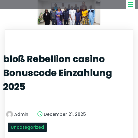
bloß Rebellion casino
Bonuscode Einzahlung
2025
Admin
December 21, 2025
Uncategorized