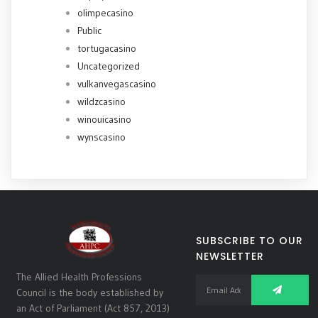
olimpecasino
Public
tortugacasino
Uncategorized
vulkanvegascasino
wildzcasino
winouicasino
wynscasino
SUBSCRIBE TO OUR
NEWSLETTER
The Allied Health Professions
Council is the body established by
an Act of Parliament (Act 857, 2013)