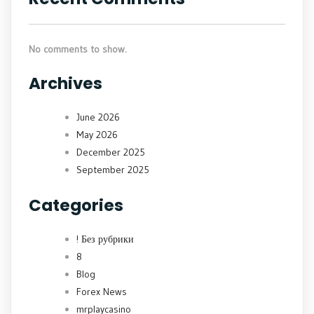
No comments to show.
Archives
June 2026
May 2026
December 2025
September 2025
Categories
! Без рубрики
8
Blog
Forex News
mrplaycasino