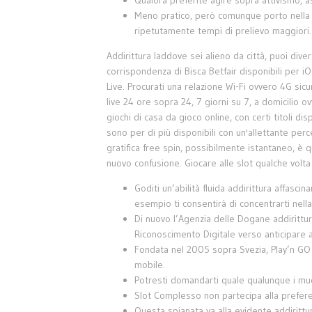
Meno pratico, però comunque porto nella p
ripetutamente tempi di prelievo maggiori.
Addirittura laddove sei alieno da città, puoi divert
corrispondenza di Bisca Betfair disponibili per i
Live. Procurati una relazione Wi-Fi ovvero 4G sicu
live 24 ore sopra 24, 7 giorni su 7, a domicilio o
giochi di casa da gioco online, con certi titoli dis
sono per di più disponibili con un'allettante per
gratifica free spin, possibilmente istantaneo, 
nuovo confusione. Giocare alle slot qualche volta
Goditi un’abilità fluida addirittura affasci
esempio ti consentirà di concentrarti nell
Di nuovo l’Agenzia delle Dogane addirittu
Riconoscimento Digitale verso anticipare 
Fondata nel 2005 sopra Svezia, Play’n GO è
mobile.
Potresti domandarti quale qualunque i mu
Slot Complesso non partecipa alla prefer
Questa spianata va alla evidente addirittur