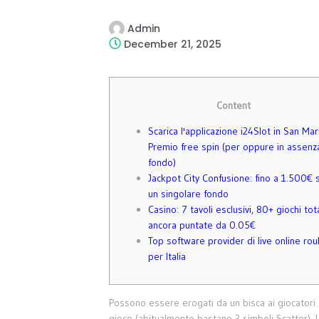
Admin
December 21, 2025
Content
Scarica l'applicazione i24Slot in San Mar
Premio free spin (per oppure in assenz
fondo)
Jackpot City Confusione: fino a 1.500€ 
un singolare fondo
Casino: 7 tavoli esclusivi, 80+ giochi tota
ancora puntate da 0.05€
Top software provider di live online rou
per Italia
Possono essere erogati da un bisca ai giocatori
gioco (abitualmente bastano 3 simboli Scatter). 