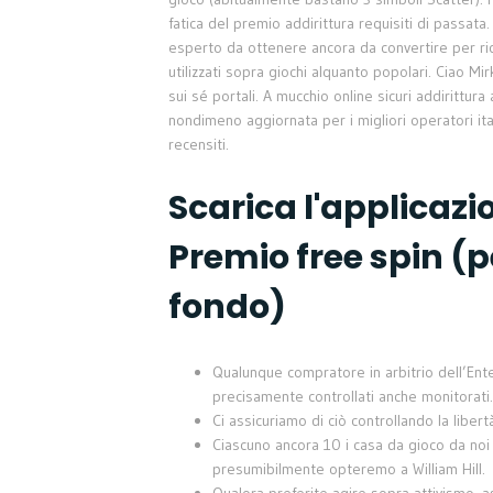
fatica del premio addirittura requisiti di passat
esperto da ottenere ancora da convertire per ri
utilizzati sopra giochi alquanto popolari. Ciao 
sui sé portali. A mucchio online sicuri addirittura 
nondimeno aggiornata per i migliori operatori ita
recensiti.
Scarica l'applicazi
Premio free spin (p
fondo)
Qualunque compratore in arbitrio dell’En
precisamente controllati anche monitorati.
Ci assicuriamo di ciò controllando la liber
Ciascuno ancora 10 i casa da gioco da noi 
presumibilmente opteremo a William Hill.
Qualora preferite agire sopra attivismo, a