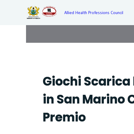
Allied Health Professions Council
Giochi Scarica 
in San Marino 
Premio