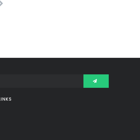
LINKS