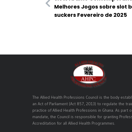
Melhores Jogos sobre slot 
suckers Fevereiro de 2025
The Allied Health Professions Council is the body estab
an Act of Parliament (Act 857, 2013) to regulate the tra
practice of Allied Health Professions in Ghana. As part of
mandate, the Council is responsible for granting Profes
Accreditation for all Allied Health Programmes.