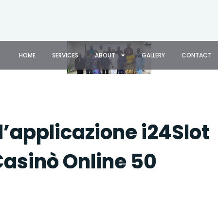
HOME
SERVICES
ABOUT
GALLERY
CONTACT
l’applicazione i24Slot
Casinò Online 50