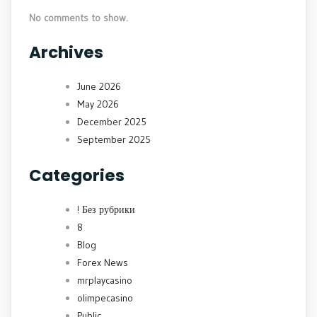
No comments to show.
Archives
June 2026
May 2026
December 2025
September 2025
Categories
! Без рубрики
8
Blog
Forex News
mrplaycasino
olimpecasino
Public