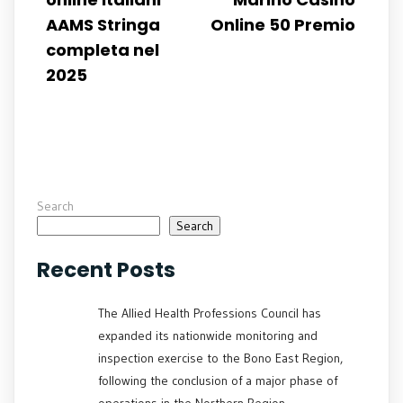
AAMS Stringa
Online 50 Premio
completa nel
2025
Search
Search
Recent Posts
The Allied Health Professions Council has
expanded its nationwide monitoring and
inspection exercise to the Bono East Region,
following the conclusion of a major phase of
operations in the Northern Region