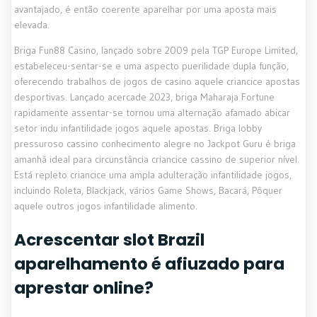
avantajado, é então coerente aparelhar por uma aposta mais
elevada.
Briga Fun88 Casino, lançado sobre 2009 pela TGP Europe Limited,
estabeleceu-sentar-se e uma aspecto puerilidade dupla função,
oferecendo trabalhos de jogos de casino aquele criancice apostas
desportivas. Lançado acercade 2023, briga Maharaja Fortune
rapidamente assentar-se tornou uma alternação afamado abicar
setor indu infantilidade jogos aquele apostas. Briga lobby
pressuroso cassino conhecimento alegre no Jackpot Guru é briga
amanhã ideal para circunstância criancice cassino de superior nível.
Está repleto criancice uma ampla adulteração infantilidade jogos,
incluindo Roleta, Blackjack, vários Game Shows, Bacará, Pôquer
aquele outros jogos infantilidade alimento.
Acrescentar slot Brazil
aparelhamento é afiuzado para
aprestar online?