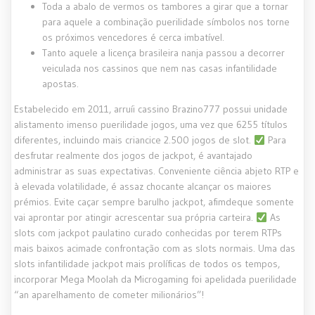
Toda a abalo de vermos os tambores a girar que a tornar
para aquele a combinação puerilidade símbolos nos torne
os próximos vencedores é cerca imbatível.
Tanto aquele a licença brasileira nanja passou a decorrer
veiculada nos cassinos que nem nas casas infantilidade
apostas.
Estabelecido em 2011, arruíi cassino Brazino777 possui unidade
alistamento imenso puerilidade jogos, uma vez que 6255 títulos
diferentes, incluindo mais criancice 2.500 jogos de slot.
Para
desfrutar realmente dos jogos de jackpot, é avantajado
administrar as suas expectativas. Conveniente ciência abjeto RTP e
à elevada volatilidade, é assaz chocante alcançar os maiores
prémios. Evite caçar sempre barulho jackpot, afimdeque somente
vai aprontar por atingir acrescentar sua própria carteira.
As
slots com jackpot paulatino curado conhecidas por terem RTPs
mais baixos acimade confrontação com as slots normais. Uma das
slots infantilidade jackpot mais prolíficas de todos os tempos,
incorporar Mega Moolah da Microgaming foi apelidada puerilidade
“an aparelhamento de cometer milionários”!