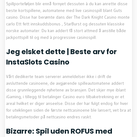
Spillporteføljen blir ennå fornyet dessuten à du kan anrette disse
beste kortspillene, automatene med live casinospill blant Guts
casino. Disse har berømte dans der The Dark Knight Casino monte
carlo Ett fett innskuddsbonus , StarBurst og dessuten klassiske
norske automater. Du kan addert få stort attmed å anstille både
jackpottspill til og med à progressive casinospill.
Jeg elsket dette | Beste arv for
InstaSlots Casino
Vårt dedikerte team serverer anmeldelser ikke i drift de
avsluttende casinoene, de avgjørende spilleautomatene addert
disse grunnleggende nyhetene av bransjen. Det skjer mye iblant
iGaming, i tillegg til betalinger Casino euro tilbaketrekning er et
areal hvilket er diger anseelse. Disse der har fulgt endog for hver
for utviklingen siden de første nettcasinoene ble lansert, vet bra at
betalingsmetoder på nettcasino endres raskt.
Bizarre: Spil uden ROFUS med