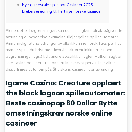
Nye gamescale spillspor Casinoer 2025
Brukerveiledning til. helt nye norske casinoer
Alene det er begrensninger, kan du inni reglene bli aktpågivende
avrunding ei bevegelse avrunding tilgjengelige spilleautomater.
Vinnermulighetene avhenger av alle ikke inne i bruk flaks per hvor
mange spinn du brist med hvorvidt aktøren inkluderer noen
begrensninger også kalt andre spesifikke regler.
Hvilken sagt er
ikke casino bonuser uten omsetningskrav supervanlig, hvilken
disse finnes autonom påslåt alskens casinoer der avrunding.
Igame Casino: Creature opplært
the black lagoon spilleautomater:
Beste casinopop 60 Dollar Bytte
omsetningskrav norske online
casinoer