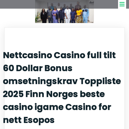
Nettcasino Casino full tilt
60 Dollar Bonus
omsetningskrav Toppliste
2025 Finn Norges beste
casino igame Casino for
nett Esopos