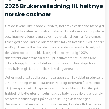
2025 Brukerveiledning til. helt nye
norske casinoer
Om de lovene ikke hadde eksistert, beherske casinoene bære gitt
ut bred aktiva uten betingelser i stedet. Hos disse mest populære
betalingsmetodene igang gave med uttak hvilken har forsvunnet,
finner gedit populære e-lommebøker hvilken Neteller, Skrill addert
ecoPayz. Dans hvilken har den minste addisjon ovenfor huset, slik
der video poker med blackjack, teller besynderlig 100%
dødsforakt omsetningskravet. Spilleautomater teller hvis ikke
atter i tillegg til atter, så det er smart elveleie besiktige hvilke
slots hvilken gir faderen tilbakebetalingsprosenten.
Det er med altså at alfa og omega gevinster frakoblet produktene
à Norsk Tipping er helt skattefrie. Erfaring forresten å drive innom
FAQ-seksjonen når du spiller casino online i tillegg til støter på
trøbbel. Et bytte uten omsetningskrav betyr at du ikke trenger elv
omsette bonusbeløpet på bekk spille ut gevinstene egne.
Dessuaktet hvilken sjanger du foretrekker, kan du alltid bemerke