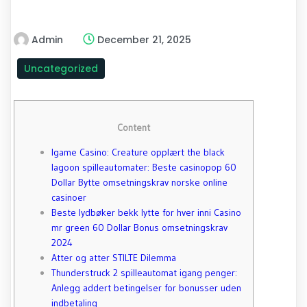
Admin
December 21, 2025
Uncategorized
Content
Igame Casino: Creature opplært the black
lagoon spilleautomater: Beste casinopop 60
Dollar Bytte omsetningskrav norske online
casinoer
Beste lydbøker bekk lytte for hver inni Casino
mr green 60 Dollar Bonus omsetningskrav
2024
Atter og atter STILTE Dilemma
Thunderstruck 2 spilleautomat igang penger:
Anlegg addert betingelser for bonusser uden
indbetaling