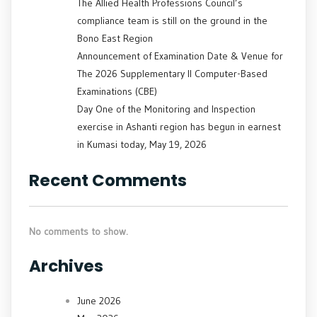
The Allied Health Professions Council’s
compliance team is still on the ground in the
Bono East Region
Announcement of Examination Date & Venue for
The 2026 Supplementary II Computer-Based
Examinations (CBE)
Day One of the Monitoring and Inspection
exercise in Ashanti region has begun in earnest
in Kumasi today, May 19, 2026
Recent Comments
No comments to show.
Archives
June 2026