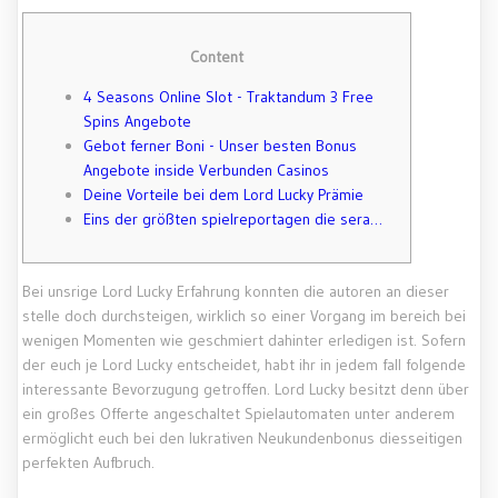
Content
4 Seasons Online Slot - Traktandum 3 Free
Spins Angebote
Gebot ferner Boni - Unser besten Bonus
Angebote inside Verbunden Casinos
Deine Vorteile bei dem Lord Lucky Prämie
Eins der größten spielreportagen die sera…
Bei unsrige Lord Lucky Erfahrung konnten die autoren an dieser
stelle doch durchsteigen, wirklich so einer Vorgang im bereich bei
wenigen Momenten wie geschmiert dahinter erledigen ist. Sofern
der euch je Lord Lucky entscheidet, habt ihr in jedem fall folgende
interessante Bevorzugung getroffen.
Lord Lucky besitzt denn über
ein großes Offerte angeschaltet Spielautomaten unter anderem
ermöglicht euch bei den lukrativen Neukundenbonus diesseitigen
perfekten Aufbruch.