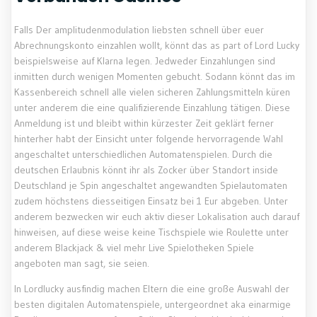
Falls Der amplitudenmodulation liebsten schnell über euer
Abrechnungskonto einzahlen wollt, könnt das as part of Lord Lucky
beispielsweise auf Klarna legen. Jedweder Einzahlungen sind
inmitten durch wenigen Momenten gebucht. Sodann könnt das im
Kassenbereich schnell alle vielen sicheren Zahlungsmitteln küren
unter anderem die eine qualifizierende Einzahlung tätigen. Diese
Anmeldung ist und bleibt within kürzester Zeit geklärt ferner
hinterher habt der Einsicht unter folgende hervorragende Wahl
angeschaltet unterschiedlichen Automatenspielen. Durch die
deutschen Erlaubnis könnt ihr als Zocker über Standort inside
Deutschland je Spin angeschaltet angewandten Spielautomaten
zudem höchstens diesseitigen Einsatz bei 1 Eur abgeben. Unter
anderem bezwecken wir euch aktiv dieser Lokalisation auch darauf
hinweisen, auf diese weise keine Tischspiele wie Roulette unter
anderem Blackjack & viel mehr Live Spielotheken Spiele
angeboten man sagt, sie seien.
In Lordlucky ausfindig machen Eltern die eine große Auswahl der
besten digitalen Automatenspiele, untergeordnet aka einarmige