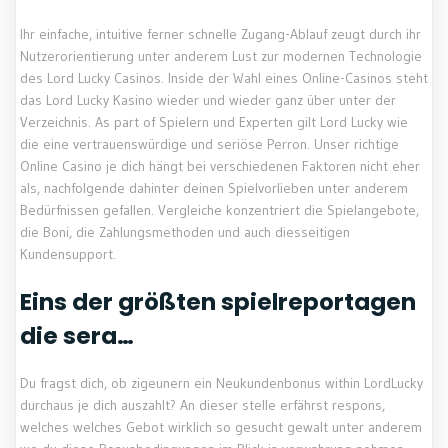
Ihr einfache, intuitive ferner schnelle Zugang-Ablauf zeugt durch ihr
Nutzerorientierung unter anderem Lust zur modernen Technologie
des Lord Lucky Casinos. Inside der Wahl eines Online-Casinos steht
das Lord Lucky Kasino wieder und wieder ganz über unter der
Verzeichnis. As part of Spielern und Experten gilt Lord Lucky wie
die eine vertrauenswürdige und seriöse Perron. Unser richtige
Online Casino je dich hängt bei verschiedenen Faktoren nicht eher
als, nachfolgende dahinter deinen Spielvorlieben unter anderem
Bedürfnissen gefallen. Vergleiche konzentriert die Spielangebote,
die Boni, die Zahlungsmethoden und auch diesseitigen
Kundensupport.
Eins der größten spielreportagen
die sera…
Du fragst dich, ob zigeunern ein Neukundenbonus within LordLucky
durchaus je dich auszahlt? An dieser stelle erfährst respons,
welches welches Gebot wirklich so gesucht gewalt unter anderem