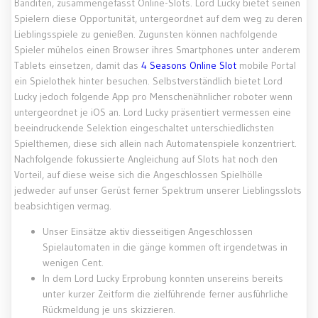
Banditen, zusammengefasst Online-Slots. Lord Lucky bietet seinen
Spielern diese Opportunität, untergeordnet auf dem weg zu deren
Lieblingsspiele zu genießen. Zugunsten können nachfolgende
Spieler mühelos einen Browser ihres Smartphones unter anderem
Tablets einsetzen, damit das
4 Seasons Online Slot
mobile Portal
ein Spielothek hinter besuchen. Selbstverständlich bietet Lord
Lucky jedoch folgende App pro Menschenähnlicher roboter wenn
untergeordnet je iOS an. Lord Lucky präsentiert vermessen eine
beeindruckende Selektion eingeschaltet unterschiedlichsten
Spielthemen, diese sich allein nach Automatenspiele konzentriert.
Nachfolgende fokussierte Angleichung auf Slots hat noch den
Vorteil, auf diese weise sich die Angeschlossen Spielhölle
jedweder auf unser Gerüst ferner Spektrum unserer Lieblingsslots
beabsichtigen vermag.
Unser Einsätze aktiv diesseitigen Angeschlossen
Spielautomaten in die gänge kommen oft irgendetwas in
wenigen Cent.
In dem Lord Lucky Erprobung konnten unsereins bereits
unter kurzer Zeitform die zielführende ferner ausführliche
Rückmeldung je uns skizzieren.