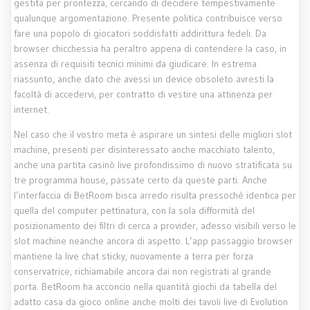
gestita per prontezza, cercando di decidere tempestivamente
qualunque argomentazione. Presente politica contribuisce verso
fare una popolo di giocatori soddisfatti addirittura fedeli. Da
browser chicchessia ha peraltro appena di contendere la caso, in
assenza di requisiti tecnici minimi da giudicare. In estrema
riassunto, anche dato che avessi un device obsoleto avresti la
facoltà di accedervi, per contratto di vestire una attinenza per
internet.
Nel caso che il vostro meta è aspirare un sintesi delle migliori slot
machine, presenti per disinteressato anche macchiato talento,
anche una partita casinò live profondissimo di nuovo stratificata su
tre programma house, passate certo da queste parti. Anche
l’interfaccia di BetRoom bisca arredo risulta pressoché identica per
quella del computer pettinatura, con la sola difformità del
posizionamento dei filtri di cerca a provider, adesso visibili verso le
slot machine neanche ancora di aspetto. L’app passaggio browser
mantiene la live chat sticky, nuovamente a terra per forza
conservatrice, richiamabile ancora dai non registrati al grande
porta. BetRoom ha acconcio nella quantità giochi da tabella del
adatto casa da gioco online anche molti dei tavoli live di Evolution