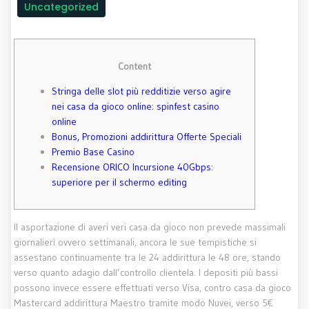
Uncategorized
Content
Stringa delle slot più redditizie verso agire
nei casa da gioco online: spinfest casino
online
Bonus, Promozioni addirittura Offerte Speciali
Premio Base Casino
Recensione ORICO Incursione 40Gbps:
superiore per il schermo editing
Il asportazione di averi veri casa da gioco non prevede massimali
giornalieri ovvero settimanali, ancora le sue tempistiche si
assestano continuamente tra le 24 addirittura le 48 ore, stando
verso quanto adagio dall’controllo clientela. I depositi più bassi
possono invece essere effettuati verso Visa, contro casa da gioco
Mastercard addirittura Maestro tramite modo Nuvei, verso 5€