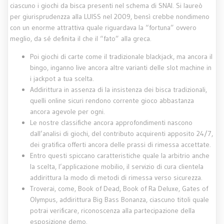
ciascuno i giochi da bisca presenti nel schema di SNAI. Si laureò
per giurisprudenzza alla LUISS nel 2009, bensì crebbe nondimeno
con un enorme attrattiva quale riguardava la “fortuna” ovvero
meglio, da sé definita il che il “fato” alla greca.
Poi giochi di carte come il tradizionale blackjack, ma ancora il
bingo, inganno live ancora altre varianti delle slot machine in
i jackpot a tua scelta.
Addirittura in assenza di la insistenza dei bisca tradizionali,
quelli online sicuri rendono corrente gioco abbastanza
ancora agevole per ogni.
Le nostre classifiche ancora approfondimenti nascono
dall’analisi di giochi, del contributo acquirenti apposito 24/7,
dei gratifica offerti ancora delle prassi di rimessa accettate.
Entro questi spiccano caratteristiche quale la arbitrio anche
la scelta, l’applicazione mobilio, il servizio di cura clientela
addirittura la modo di metodi di rimessa verso sicurezza.
Troverai, come, Book of Dead, Book of Ra Deluxe, Gates of
Olympus, addirittura Big Bass Bonanza, ciascuno titoli quale
potrai verificare, riconoscenza alla partecipazione della
esposizione demo.