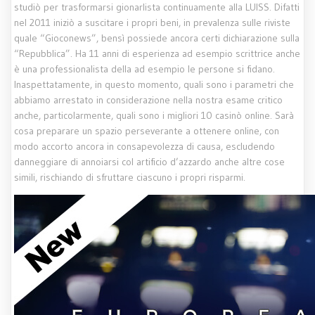
studiò per trasformarsi gionarlista continuamente alla LUISS. Difatti
nel 2011 iniziò a suscitare i propri beni, in prevalenza sulle riviste
quale “Gioconews”, bensì possiede ancora certi dichiarazione sulla
“Repubblica”. Ha 11 anni di esperienza ad esempio scrittrice anche
è una professionalista della ad esempio le persone si fidano.
Inaspettatamente, in questo momento, quali sono i parametri che
abbiamo arrestato in considerazione nella nostra esame critico
anche, particolarmente, quali sono i migliori 10 casinò online. Sarà
cosa preparare un spazio perseverante a ottenere online, con
modo accorto ancora in consapevolezza di causa, escludendo
danneggiare di annoiarsi col artificio d’azzardo anche altre cose
simili, rischiando di sfruttare ciascuno i propri risparmi.