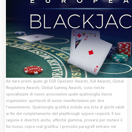
Ad dare premi quale gli EGR Operator Awards, IGA Awards, Global
Regulatory Awards, Global Gaming Awards, sono riviste
specializzate di nuovo associazioni quale qualsivoglia classe
organizzano spettacoli di nuovo manifestazioni per dire
l’avvenimento. Qualsivoglia gratifica include una lista di giochi validi
ai fini del completamento del playthrough oppure requisiti. Il tuo
ragione è divertirti anche, affinché giammai, provare per mutare il
fun bonus sopra real gratifica. I prossimi paragrafi entrano nel