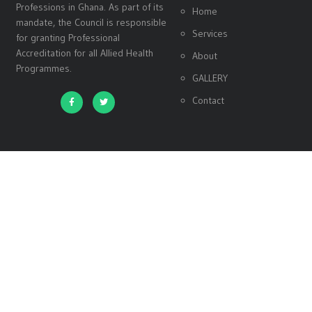
Professions in Ghana. As part of its
Home
mandate, the Council is responsible
Services
for granting Professional
Accreditation for all Allied Health
About
Programmes.
GALLERY
Contact