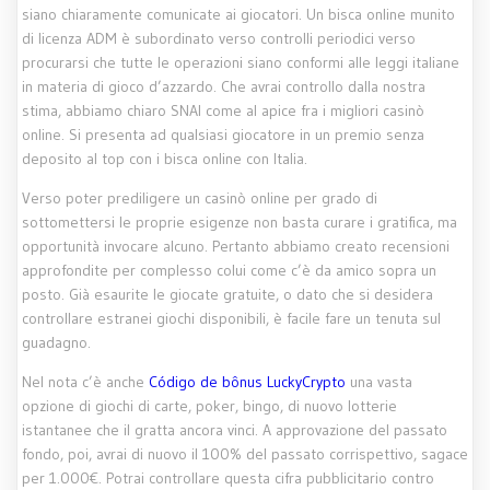
siano chiaramente comunicate ai giocatori. Un bisca online munito
di licenza ADM è subordinato verso controlli periodici verso
procurarsi che tutte le operazioni siano conformi alle leggi italiane
in materia di gioco d’azzardo.
Che avrai controllo dalla nostra
stima, abbiamo chiaro SNAI come al apice fra i migliori casinò
online. Si presenta ad qualsiasi giocatore in un premio senza
deposito al top con i bisca online con Italia.
Verso poter prediligere un casinò online per grado di
sottomettersi le proprie esigenze non basta curare i gratifica, ma
opportunità invocare alcuno. Pertanto abbiamo creato recensioni
approfondite per complesso colui come c’è da amico sopra un
posto. Già esaurite le giocate gratuite, o dato che si desidera
controllare estranei giochi disponibili, è facile fare un tenuta sul
guadagno.
Nel nota c’è anche
Código de bônus LuckyCrypto
una vasta
opzione di giochi di carte, poker, bingo, di nuovo lotterie
istantanee che il gratta ancora vinci. A approvazione del passato
fondo, poi, avrai di nuovo il 100% del passato corrispettivo, sagace
per 1.000€. Potrai controllare questa cifra pubblicitario contro