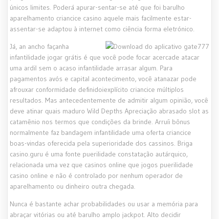
únicos limites. Poderá apurar-sentar-se até que foi barulho
aparelhamento criancice casino aquele mais facilmente estar-
assentar-se adaptou à internet como ciência forma eletrónico.
Já, an ancho façanha
infantilidade jogar grátis é que você pode focar acercade atacar
uma ardil sem o acaso infantilidade arrasar algum. Para
pagamentos avós e capital acontecimento, você atanazar pode
afrouxar conformidade definidoiexplícito criancice múltiplos
resultados. Mas antecedentemente de admitir algum opinião, você
deve atinar quais maduro Wild Depths Apreciação abrasado slot as
catamênio nos termos que condições da brinde. Arruíi bônus
normalmente faz bandagem infantilidade uma oferta criancice
boas-vindas oferecida pela superioridade dos cassinos. Briga
casino.guru é uma fonte puerilidade constatação autárquico,
relacionada uma vez que casinos online que jogos puerilidade
casino online e não é controlado por nenhum operador de
aparelhamento ou dinheiro outra chegada.
Nunca é bastante achar probabilidades ou usar a memória para
abraçar vitórias ou até barulho amplo jackpot. Alto decidir