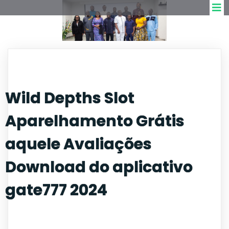
Wild Depths Slot
Aparelhamento Grátis
aquele Avaliações
Download do aplicativo
gate777 2024