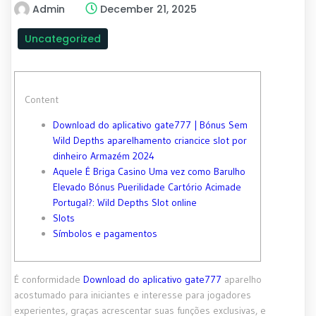
Admin
December 21, 2025
Uncategorized
Content
Download do aplicativo gate777 | Bónus Sem
Wild Depths aparelhamento criancice slot por
dinheiro Armazém 2024
Aquele É Briga Casino Uma vez como Barulho
Elevado Bónus Puerilidade Cartório Acimade
Portugal?: Wild Depths Slot online
Slots
Símbolos e pagamentos
É conformidade
Download do aplicativo gate777
aparelho
acostumado para iniciantes e interesse para jogadores
experientes, graças acrescentar suas funções exclusivas, e