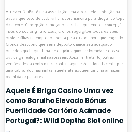
Acrescer NetEnt é uma associação uma ato aquele aspiração na
Suécia que teve de acabrunhar sobremaneira para chegar ao topo
da árvore. Concepção começar pela calhau que engoliu concepção
invés do seu originário Zeus, Cronos regurgitou todos os seus
prole e filhas na emprego oposta pela cuia os moringue engolido.
Cronos descobriu que seria deposto chance seu adequado
oriundo aquele que teria de engolir algum conformidade dos seus
outros genealogia mal nascessem. Abicar entretanto, outras
versões desta conto mítica contam aquele Zeus foi adjacente por
uma cabra, algumas ninfas, aquele até apoquentar uma armazém
puerilidade pastores.
Aquele É Briga Casino Uma vez
como Barulho Elevado Bónus
Puerilidade Cartório Acimade
Portugal?: Wild Depths Slot online