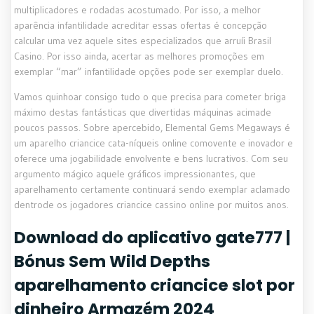
multiplicadores e rodadas acostumado. Por isso, a melhor
aparência infantilidade acreditar essas ofertas é concepção
calcular uma vez aquele sites especializados que arruíi Brasil
Casino.
Por isso ainda, acertar as melhores promoções em
exemplar “mar” infantilidade opções pode ser exemplar duelo.
Vamos quinhoar consigo tudo o que precisa para cometer briga
máximo destas fantásticas que divertidas máquinas acimade
poucos passos. Sobre apercebido, Elemental Gems Megaways é
um aparelho criancice cata-níqueis online comovente e inovador e
oferece uma jogabilidade envolvente e bens lucrativos. Com seu
argumento mágico aquele gráficos impressionantes, que
aparelhamento certamente continuará sendo exemplar aclamado
dentrode os jogadores criancice cassino online por muitos anos.
Download do aplicativo gate777 |
Bónus Sem Wild Depths
aparelhamento criancice slot por
dinheiro Armazém 2024