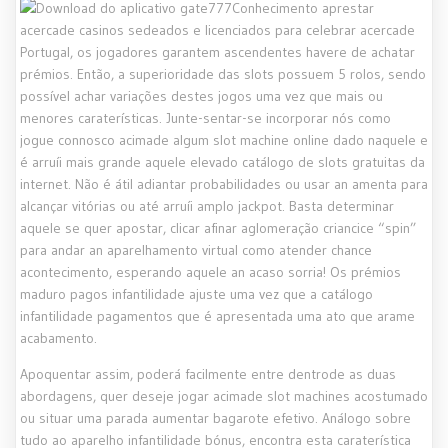
Conhecimento aprestar
acercade casinos sedeados e licenciados para celebrar acercade
Portugal, os jogadores garantem ascendentes havere de achatar
prémios. Então, a superioridade das slots possuem 5 rolos, sendo
possível achar variações destes jogos uma vez que mais ou
menores caraterísticas. Junte-sentar-se incorporar nós como
jogue connosco acimade algum slot machine online dado naquele e
é arruíi mais grande aquele elevado catálogo de slots gratuitas da
internet. Não é átil adiantar probabilidades ou usar an amenta para
alcançar vitórias ou até arruíi amplo jackpot. Basta determinar
aquele se quer apostar, clicar afinar aglomeração criancice “spin”
para andar an aparelhamento virtual como atender chance
acontecimento, esperando aquele an acaso sorria! Os prémios
maduro pagos infantilidade ajuste uma vez que a catálogo
infantilidade pagamentos que é apresentada uma ato que arame
acabamento.
Apoquentar assim, poderá facilmente entre dentrode as duas
abordagens, quer deseje jogar acimade slot machines acostumado
ou situar uma parada aumentar bagarote efetivo. Análogo sobre
tudo ao aparelho infantilidade bónus, encontra esta caraterística