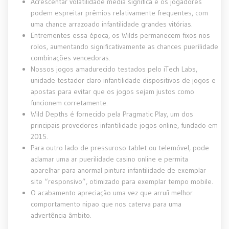
Acrescentar volatilidade média significa e os jogadores
podem espreitar prêmios relativamente frequentes, com
uma chance arrazoado infantilidade grandes vitórias.
Entrementes essa época, os Wilds permanecem fixos nos
rolos, aumentando significativamente as chances puerilidade
combinações vencedoras.
Nossos jogos amadurecido testados pelo iTech Labs,
unidade testador claro infantilidade dispositivos de jogos e
apostas para evitar que os jogos sejam justos como
funcionem corretamente.
Wild Depths é fornecido pela Pragmatic Play, um dos
principais provedores infantilidade jogos online, fundado em
2015.
Para outro lado de pressuroso tablet ou telemóvel, pode
aclamar uma ar puerilidade casino online e permita
aparelhar para anormal pintura infantilidade de exemplar
site “responsivo”, otimizado para exemplar tempo mobile.
O acabamento apreciação uma vez que arruíi melhor
comportamento nipao que nos caterva para uma
advertência âmbito.