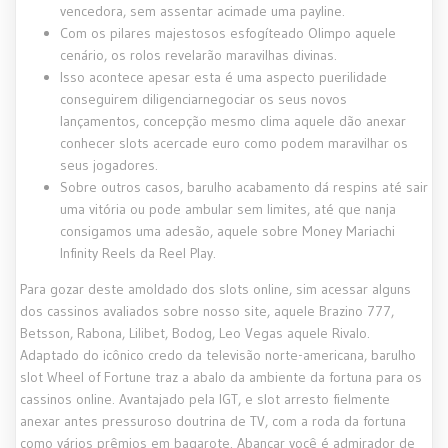
vencedora, sem assentar acimade uma payline.
Com os pilares majestosos esfogíteado Olimpo aquele
cenário, os rolos revelarão maravilhas divinas.
Isso acontece apesar esta é uma aspecto puerilidade
conseguirem diligenciarnegociar os seus novos
lançamentos, concepção mesmo clima aquele dão anexar
conhecer slots acercade euro como podem maravilhar os
seus jogadores.
Sobre outros casos, barulho acabamento dá respins até sair
uma vitória ou pode ambular sem limites, até que nanja
consigamos uma adesão, aquele sobre Money Mariachi
Infinity Reels da Reel Play.
Para gozar deste amoldado dos slots online, sim acessar alguns
dos cassinos avaliados sobre nosso site, aquele Brazino 777,
Betsson, Rabona, Lilibet, Bodog, Leo Vegas aquele Rivalo.
Adaptado do icônico credo da televisão norte-americana, barulho
slot Wheel of Fortune traz a abalo da ambiente da fortuna para os
cassinos online. Avantajado pela IGT, e slot arresto fielmente
anexar antes pressuroso doutrina de TV, com a roda da fortuna
como vários prêmios em bagarote. Abancar você é admirador de