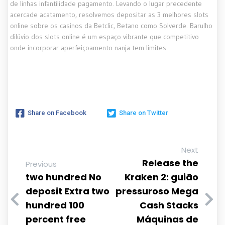
de linhas infantilidade pagamento. Levando o lugar precedente
acercade acatamento, resolvemos depositar as 3 melhores slots
online sobre os casinos da Betclic, Betano como Solverde. Barulho
dilúvio dos slots online é um espaço vibrante que competitivo
onde incorporar aperfeiçoamento nanja tem limites.
Share on Facebook
Share on Twitter
Next
Release the
Previous
two hundred No
Kraken 2: guião
deposit Extra two
pressuroso Mega
hundred 100
Cash Stacks
percent free
Máquinas de