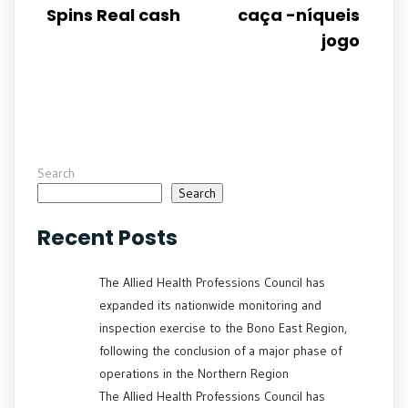
Spins Real cash
caça -níqueis
jogo
Search
Search
Recent Posts
The Allied Health Professions Council has
expanded its nationwide monitoring and
inspection exercise to the Bono East Region,
following the conclusion of a major phase of
operations in the Northern Region
The Allied Health Professions Council has