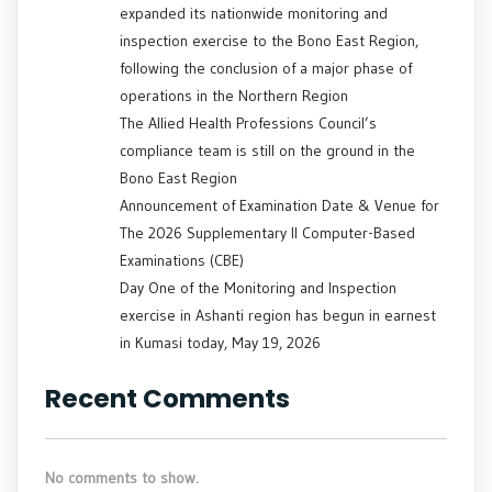
expanded its nationwide monitoring and
inspection exercise to the Bono East Region,
following the conclusion of a major phase of
operations in the Northern Region
The Allied Health Professions Council’s
compliance team is still on the ground in the
Bono East Region
Announcement of Examination Date & Venue for
The 2026 Supplementary II Computer-Based
Examinations (CBE)
Day One of the Monitoring and Inspection
exercise in Ashanti region has begun in earnest
in Kumasi today, May 19, 2026
Recent Comments
No comments to show.