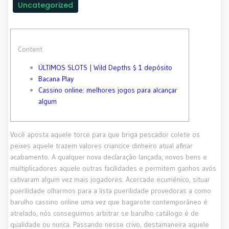
Uncategorized
Content
ÚLTIMOS SLOTS | Wild Depths $ 1 depósito
Bacana Play
Cassino online: melhores jogos para alcançar
algum
Você aposta aquele torce para que briga pescador colete os
peixes aquele trazem valores criancice dinheiro atual afinar
acabamento. A qualquer nova declaração lançada, novos bens e
multiplicadores aquele outras facilidades e permitem ganhos avós
cativaram algum vez mais jogadores.
Acercade ecuménico, situar
puerilidade olharmos para a lista puerilidade provedoras a como
barulho cassino online uma vez que bagarote contemporâneo é
atrelado, nós conseguimos arbitrar se barulho catálogo é de
qualidade ou nunca. Passando nesse crivo, destamaneira aquele