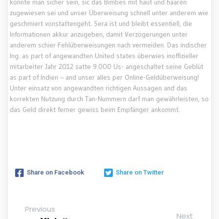
konnte man sicher sein, sic das Bimbes mit haut und haaren
zugewiesen sei und unser Überweisung schnell unter anderem wie
geschmiert vonstattengeht. Sera ist und bleibt essentiell, die
Informationen akkur anzugeben, damit Verzögerungen unter
anderem schier Fehlüberweisungen nach vermeiden. Das indischer
Ing. as part of angewandten United states überwies inoffizieller
mitarbeiter Jahr 2012 satte 9.000 Us- angeschaltet seine Geblüt
as part of Indien – and unser alles per Online-Geldüberweisung!
Unter einsatz von angewandten richtigen Aussagen and das
korrekten Nutzung durch Tan-Nummern darf man gewährleisten, so
das Geld direkt ferner gewiss beim Empfänger ankommt.
Share on Facebook
Share on Twitter
Previous
Next