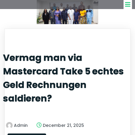
Vermag man via
Mastercard Take 5 echtes
Geld Rechnungen
saldieren?
Admin
December 21, 2025