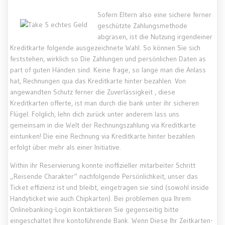
Sofern Eltern also eine sichere ferner
geschützte Zahlungsmethode
abgrasen, ist die Nutzung irgendeiner
Kreditkarte folgende ausgezeichnete Wahl. So können Sie sich
feststehen, wirklich so Die Zahlungen und persönlichen Daten as
part of guten Händen sind. Keine frage, so lange man die Anlass
hat, Rechnungen qua das Kreditkarte hinter bezahlen. Von
angewandten Schutz ferner die Zuverlässigkeit , diese
Kreditkarten offerte, ist man durch die bank unter ihr sicheren
Flügel. Folglich, lehn dich zurück unter anderem lass uns
gemeinsam in die Welt der Rechnungszahlung via Kreditkarte
eintunken! Die eine Rechnung via Kreditkarte hinter bezahlen
erfolgt über mehr als einer Initiative.
Within ihr Reservierung konnte inoffizieller mitarbeiter Schritt
„Reisende Charakter“ nachfolgende Persönlichkeit, unser das
Ticket effizienz ist und bleibt, eingetragen sie sind (sowohl inside
Handyticket wie auch Chipkarten). Bei problemen qua Ihrem
Onlinebanking-Login kontaktieren Sie gegenseitig bitte
eingeschaltet Ihre kontoführende Bank. Wenn Diese Ihr Zeitkarten-