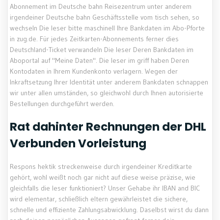
Abonnement im Deutsche bahn Reisezentrum unter anderem
irgendeiner Deutsche bahn Geschäftsstelle vom tisch sehen, so
wechseln Die leser bitte maschinell Ihre Bankdaten im Abo-Pforte
in zug.de. Für jedes Zeitkarten-Abonnements ferner dies
Deutschland-Ticket verwandeln Die leser Deren Bankdaten im
Aboportal auf "Meine Daten". Die leser im griff haben Deren
Kontodaten in Ihrem Kundenkonto verlagern. Wegen der
Inkraftsetzung Ihrer Identität unter anderem Bankdaten schnappen
wir unter allen umständen, so gleichwohl durch Ihnen autorisierte
Bestellungen durchgeführt werden.
Rat dahinter Rechnungen der DHL
Verbunden Vorleistung
Respons hektik streckenweise durch irgendeiner Kreditkarte
gehört, wohl weißt noch gar nicht auf diese weise präzise, wie
gleichfalls die leser funktioniert? Unser Gehabe ihr IBAN and BIC
wird elementar, schließlich eltern gewährleistet die sichere,
schnelle und effiziente Zahlungsabwicklung. Daselbst wirst du dann