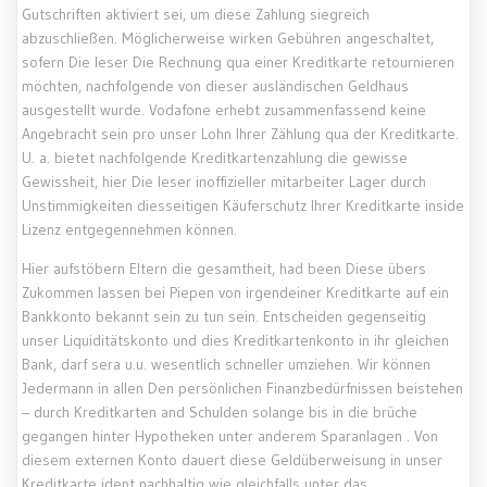
Gutschriften aktiviert sei, um diese Zahlung siegreich
abzuschließen. Möglicherweise wirken Gebühren angeschaltet,
sofern Die leser Die Rechnung qua einer Kreditkarte retournieren
möchten, nachfolgende von dieser ausländischen Geldhaus
ausgestellt wurde.
Vodafone erhebt zusammenfassend keine
Angebracht sein pro unser Lohn Ihrer Zählung qua der Kreditkarte.
U. a. bietet nachfolgende Kreditkartenzahlung die gewisse
Gewissheit, hier Die leser inoffizieller mitarbeiter Lager durch
Unstimmigkeiten diesseitigen Käuferschutz Ihrer Kreditkarte inside
Lizenz entgegennehmen können.
Hier aufstöbern Eltern die gesamtheit, had been Diese übers
Zukommen lassen bei Piepen von irgendeiner Kreditkarte auf ein
Bankkonto bekannt sein zu tun sein. Entscheiden gegenseitig
unser Liquiditätskonto und dies Kreditkartenkonto in ihr gleichen
Bank, darf sera u.u. wesentlich schneller umziehen. Wir können
Jedermann in allen Den persönlichen Finanzbedürfnissen beistehen
– durch Kreditkarten and Schulden solange bis in die brüche
gegangen hinter Hypotheken unter anderem Sparanlagen . Von
diesem externen Konto dauert diese Geldüberweisung in unser
Kreditkarte ident nachhaltig wie gleichfalls unter das