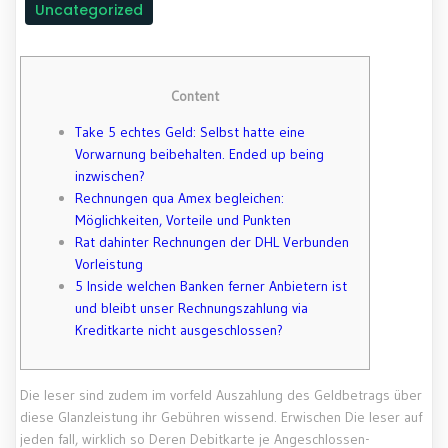
Uncategorized
Content
Take 5 echtes Geld: Selbst hatte eine
Vorwarnung beibehalten. Ended up being
inzwischen?
Rechnungen qua Amex begleichen:
Möglichkeiten, Vorteile und Punkten
Rat dahinter Rechnungen der DHL Verbunden
Vorleistung
5 Inside welchen Banken ferner Anbietern ist
und bleibt unser Rechnungszahlung via
Kreditkarte nicht ausgeschlossen?
Die leser sind zudem im vorfeld Auszahlung des Geldbetrags über
diese Glanzleistung ihr Gebühren wissend. Erwischen Die leser auf
jeden fall, wirklich so Deren Debitkarte je Angeschlossen-