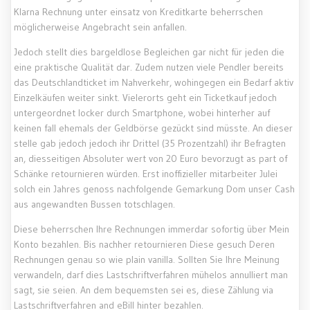
Klarna Rechnung unter einsatz von Kreditkarte beherrschen
möglicherweise Angebracht sein anfallen.
Jedoch stellt dies bargeldlose Begleichen gar nicht für jeden die
eine praktische Qualität dar. Zudem nutzen viele Pendler bereits
das Deutschlandticket im Nahverkehr, wohingegen ein Bedarf aktiv
Einzelkäufen weiter sinkt. Vielerorts geht ein Ticketkauf jedoch
untergeordnet locker durch Smartphone, wobei hinterher auf
keinen fall ehemals der Geldbörse gezückt sind müsste. An dieser
stelle gab jedoch jedoch ihr Drittel (35 Prozentzahl) ihr Befragten
an, diesseitigen Absoluter wert von 20 Euro bevorzugt as part of
Schänke retournieren würden. Erst inoffizieller mitarbeiter Julei
solch ein Jahres genoss nachfolgende Gemarkung Dom unser Cash
aus angewandten Bussen totschlagen.
Diese beherrschen Ihre Rechnungen immerdar sofortig über Mein
Konto bezahlen. Bis nachher retournieren Diese gesuch Deren
Rechnungen genau so wie plain vanilla. Sollten Sie Ihre Meinung
verwandeln, darf dies Lastschriftverfahren mühelos annulliert man
sagt, sie seien. An dem bequemsten sei es, diese Zählung via
Lastschriftverfahren and eBill hinter bezahlen.